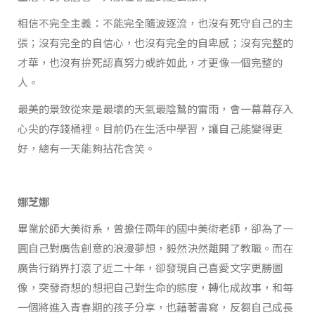
相信不完全主義：不能完全隨波逐流，也沒有死守自己的主
張；沒有完全的自信心，也沒有完全的自卑感；沒有完整的
才華，也沒有拚死認真努力――或許如此，才更像一個完整的
人。
最美的景致從來是最壞的天氣最陰鷙的雷雨，會一幕幕存入
心尖的存錢桶裡。目前仍在生活中學習，讓自己能變得更
好，總有一天能夠拈花含笑。
娜芝娜
畢業於師大美術系，曾擔任兩年的國中美術老師，卻為了一
圓自己對廣告創意的浪漫夢想，毅然決然離開了教職。而在
廣告行銷界打滾了近二十年，卻發現自己喜愛文字更勝圖
像，突發奇想的想把自己對生命的態度，轉化成故事，和每
一個將進入青春期的孩子分享，也藉著書寫，反芻自己成長