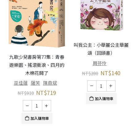
叫我公主：小華麗公主華麗
頌（回頭書）
九歌少兒書房第77集：青春
周芬伶
遊樂園、搖滾衝浪、四月的
NT$
140
木棉花開了
NT$
280
巫佳蓮
薩芙
陳鼎斌
NT$
719
NT$
910
加入購物車
加入購物車