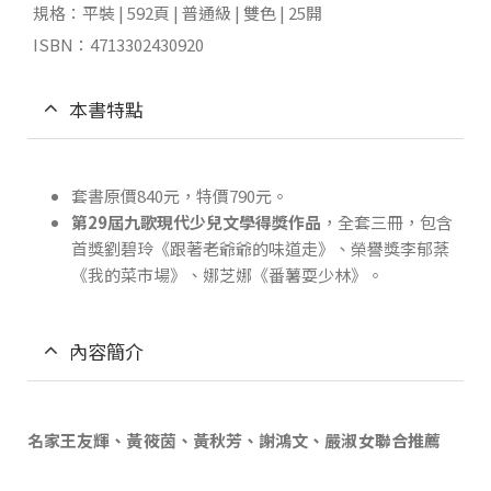
規格：平裝 | 592頁 | 普通級 | 雙色 | 25開
ISBN：4713302430920
本書特點
套書原價840元，特價790元。
第29屆九歌現代少兒文學得獎作品
，全套三冊，包含
首獎劉碧玲《跟著老爺爺的味道走》、榮譽獎李郁棻
《我的菜市場》、娜芝娜《番薯耍少林》。
內容簡介
名家王友輝、黃筱茵、黃秋芳、謝鴻文、嚴淑女聯合推薦