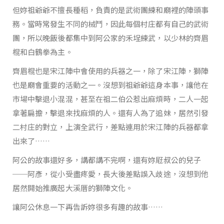
但妳祖爺爺不擅長種稻，負責的是武術團練和廟裡的陣頭事
務。當時常發生不同的械鬥，因此每個村庄都有自己的武術
團，所以晚飯後都集中到阿公家的禾埕練武，以少林的齊眉
棍和白鶴拳為主。
齊眉棍也是宋江陣中會使用的兵器之一，除了宋江陣，獅陣
也是廟會重要的活動之一。沒想到祖爺爺這身本事，讓他在
市場中擊退小混混，甚至在祖二伯公惹出麻煩時，二人一起
拿著扁擔，擊退來找麻煩的人。還有人為了追妹，居然引發
二村庄的對立，上演全武行，差點連用於宋江陣的兵器都拿
出來了……
阿公的故事還好多，講都講不完啊，還有妳屘叔公的兒子
──阿彥，從小受盡疼愛，長大後差點誤入歧途，沒想到他
居然開始推廣起大溪厝的獅陣文化。
讓阿公休息一下再告訴妳很多有趣的故事……