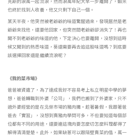
克斯的浪萬一起流浪，然而浪萬年紀大早一步離開了，蝦米
也終於找到人收養，他又只剩下自己一個。
某天半夜，他突然被老爺爺的味道驚醒過來，發現居然是老
爺爺來找他，還要他回家，但突然間老爺爺卻消失了！再也
聞不到老爺爺的味道的他，下定決心也要離開，沒想到這時
候又聞到的熟悉味道，葵還需要再去追這股味道嗎？到底要
該選擇回家還是繼續流浪呢？
《我的菜市場》
爸爸被資遣了，為了達成我好不容易考上私立明星中學的夢
想，爸爸轉職到外婆「公司」，我們也搬到了外婆家，只不
過外婆經營的是在北榮市場的豬肉攤。趁著暑假，我跟著爸
爸去「實習」，沒想到賣豬肉學問可多，不但要知道每個部
位都有不同的用途，還要連這塊肉要怎麼切怎麼料理都得了
解得清清楚楚。此外，如果缺蔥可以跟隔壁賣菜的借，萬一