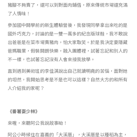
豬腳不夠賣了，還可以到對面肉鋪借，原來傳統市場還充滿
了人情味！
參加國中開學前的新生體驗營後，我發現同學拿出來吃的是
國外巧克力，討論的是一雙一萬多的紀念版球鞋，我不敢說
出爸爸是在菜市場賣豬肉，怕大家取笑。於是我決定要隱藏
爸媽職業，假裝開朗快樂，融入團體裡，試著忘記和別人的
不一樣，也試著忘記沒有人會來接我放學。
直到遇到美術班的李佳淇說出自己就讀明堯的苦惱，面對她
的坦然，我開始思考是不是也可以這樣？自然大方的和所有
人介紹我的家呢？
《番薯耍少林》
來喔，來聽阿公我說故事呦！
阿公小時候住在嘉義的「大溪厝」，大溪厝是以種稻為主，