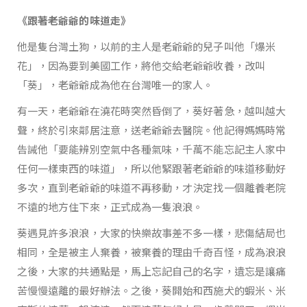
《跟著老爺爺的味道走》
他是隻台灣土狗，以前的主人是老爺爺的兒子叫他「爆米
花」，因為要到美國工作，將他交給老爺爺收養，改叫
「葵」，老爺爺成為他在台灣唯一的家人。
有一天，老爺爺在澆花時突然昏倒了，葵好著急，越叫越大
聲，終於引來鄰居注意，送老爺爺去醫院。他記得媽媽時常
告誡他「要能辨別空氣中各種氣味，千萬不能忘記主人家中
任何一樣東西的味道」，所以他緊跟著老爺爺的味道移動好
多次，直到老爺爺的味道不再移動，才決定找一個離養老院
不遠的地方住下來，正式成為一隻浪浪。
葵遇見許多浪浪，大家的快樂故事差不多一樣，悲傷結局也
相同，全是被主人棄養，被棄養的理由千奇百怪，成為浪浪
之後，大家的共通點是，馬上忘記自己的名字，遺忘是讓痛
苦慢慢遠離的最好辦法。之後，葵開始和西施犬的蝦米、米