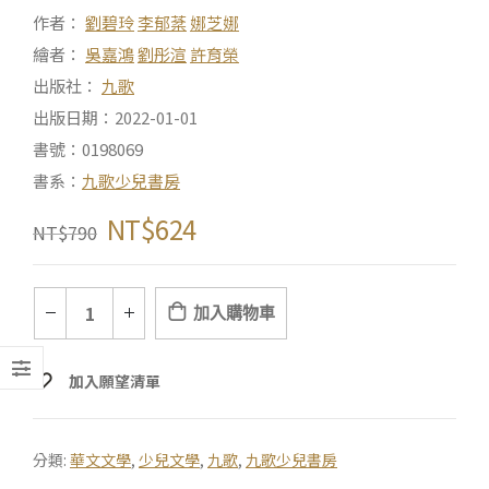
作者：
劉碧玲
李郁棻
娜芝娜
繪者：
吳嘉鴻
劉彤渲
許育榮
出版社：
九歌
出版日期：2022-01-01
書號：0198069
書系：
九歌少兒書房
NT$
624
NT$
790
加入購物車
加入願望清單
分類:
華文文學
,
少兒文學
,
九歌
,
九歌少兒書房