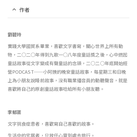
作者
劉碧玲
實踐大學國貿系畢業，喜歡文字書寫，關心世界上所有動
物，二○二○年得到九歌一○八年度童話獎之後，心中燃起
童話故事從文字變成有聲童話的念頭，二○二○年底開始經
營PODCAST──小阿姨的晚安童話故事，每星期三和日晚
上為小朋友說睡前故事，沒有職業播音員的動聽聲音，就是
喜歡將自己的原創童話故事唸給所有小朋友聽。
李郁棻
文字挑食症患者，喜歡寫自己喜歡的故事。
生活中的宅居者，只放任心靈到處去旅行。