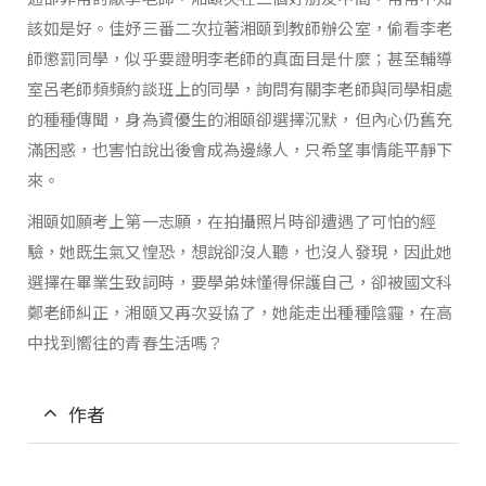
該如是好。佳妤三番二次拉著湘頤到教師辦公室，偷看李老
師懲罰同學，似乎要證明李老師的真面目是什麼；甚至輔導
室呂老師頻頻約談班上的同學，詢問有關李老師與同學相處
的種種傳聞，身為資優生的湘頤卻選擇沉默，但內心仍舊充
滿困惑，也害怕說出後會成為邊緣人，只希望事情能平靜下
來。
湘頤如願考上第一志願，在拍攝照片時卻遭遇了可怕的經
驗，她既生氣又惶恐，想說卻沒人聽，也沒人發現，因此她
選擇在畢業生致詞時，要學弟妹懂得保護自己，卻被國文科
鄭老師糾正，湘頤又再次妥協了，她能走出種種陰霾，在高
中找到嚮往的青春生活嗎？
作者