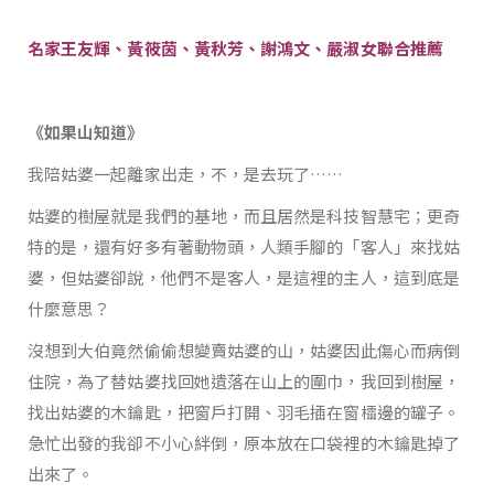
名家王友輝、黃筱茵、黃秋芳、謝鴻文、嚴淑女聯合推薦
《如果山知道》
我陪姑婆一起離家出走，不，是去玩了……
姑婆的樹屋就是我們的基地，而且居然是科技智慧宅；更奇
特的是，還有好多有著動物頭，人類手腳的「客人」來找姑
婆，但姑婆卻說，他們不是客人，是這裡的主人，這到底是
什麼意思？
沒想到大伯竟然偷偷想變賣姑婆的山，姑婆因此傷心而病倒
住院，為了替姑婆找回她遺落在山上的圍巾，我回到樹屋，
找出姑婆的木鑰匙，把窗戶打開、羽毛插在窗櫺邊的罐子。
急忙出發的我卻不小心絆倒，原本放在口袋裡的木鑰匙掉了
出來了。