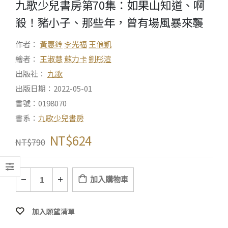
九歌少兒書房第70集：如果山知道、啊
殺！豬小子、那些年，曾有場風暴來襲
作者：
黃惠鈴
李光福
王俍凱
繪者：
王淑慧
蘇力卡
劉彤渲
出版社：
九歌
出版日期：2022-05-01
書號：0198070
書系：
九歌少兒書房
NT$
624
NT$
790
加入購物車
加入願望清單