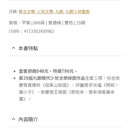
分類:
華文文學
,
少兒文學
,
九歌
,
九歌少兒書房
規格：平裝 | 608頁 | 普通級 | 雙色 | 25開
ISBN：4713302430982
本書特點
套書原價840元，特價790元。
第29屆九歌現代少兒文學得獎作品
全套三冊，包含榮
譽獎黃惠鈴《如果山知道》、評審獎李光福《啊殺！
豬小子》、榮譽獎王俍凱《那些年，曾有場風暴來
襲》。
內容簡介