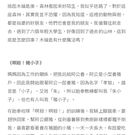
撿起木鑰匙後，森林看起來好陌生，我似乎迷路了，對於這
座森林，其實我並不恐懼，因為我知道，這裡的動物與樹，
都是姑婆的好朋友，他們也會是我的朋友。我循聲往前走
去，遇到了六個年輕大學生，好像回到了過去的山林，這到
底是怎麼回事？木鑰匙有什麼魔法嗎？
《啊殺！豬小子》
媽媽因為工作的關係，把我託給阿公養，阿公是小型養豬
戶，因此我開始跟著阿公一起養豬，因為名字「孝智」，諧
音是「小子」，又姓「朱」，所以跆拳教練都叫我「朱小
子」，但也有人叫我「豬小子」。
在跆拳校隊「啊殺！啊殺！」的訓練後，我騎上腳踏車，要
趕快回家，幫阿公餵豬，從剁番薯藤到煮廚餘樣樣都難不倒
我，最喜歡看著養在豬圈的小豬，一天一天長大，有超愛吃