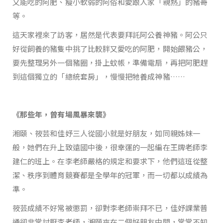
又能吃的阿肥、瘦小軟弱的阿俗和愛跟人家「親熱」的豬哥
等。
這天家裡來了訪客，居然是代表要拜託阿公養神豬。阿公只
好從飼養的豬隻中挑了比較胖又愛吃的阿肥，開始餵豬公，
要先整理另外一個豬圈，掛上蚊帳，準備電扇，再把阿肥趕
到這個獨立的「總統套房」，慢慢把牠養成神豬……
《那些年，曾有場風暴來襲》
湘頤、筱芸和佳妤三人從國小就是好朋友，如同親姊妹一
般，她們在升上致遠國中後，很幸運的一起編在王牌老師李
建仁的班上。在李老師嚴格的規定和要求下，他們這班從整
潔、秩序到體育競賽都是全學年的冠軍，而一切都以成績為
準。
筱芸成績不好常被懲罰，卻對李老師崇拜不已，佳妤課業普
通卻非常討厭李老師，湘頤夾在二個好朋友中間，常常不知