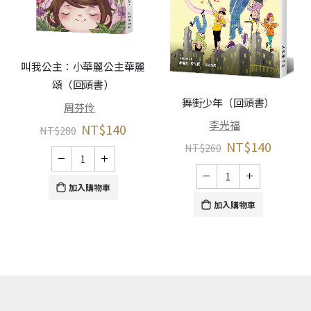
叫我公主：小華麗公主華麗
頌（回頭書）
春
舞街少年（回頭書）
周芬伶
李光福
NT$
140
NT$
280
NT$
140
NT$
260
加入購物車
加入購物車