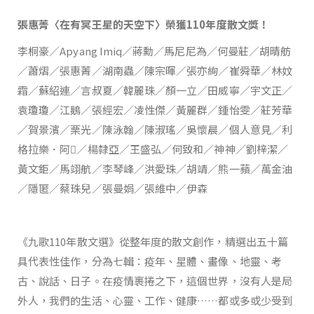
張惠菁〈在有冥王星的天空下〉榮獲
110
年度散文獎！
李桐豪／Apyang Imiq／蔣勳／馬尼尼為／何曼莊／胡晴舫
／蕭熠／張惠菁／湖南蟲／陳宗暉／張亦絢／崔舜華／林妏
霜／蘇紹連／言叔夏／韓麗珠／顏一立／田威寧／宇文正／
袁瓊瓊／江鵝／張經宏／凌性傑／黃麗群／鍾怡雯／莊芳華
／賀景濱／栗光／陳泳翰／陳淑瑤／吳懷晨／個人意見／利
格拉樂．阿𡠄／楊隸亞／王盛弘／何致和／神神／劉梓潔／
黃文鉅／馬翊航／李琴峰／洪愛珠／胡靖／熊一蘋／萬金油
／隱匿／蔡珠兒／張曼娟／張維中／伊森
《九歌110年散文選》從整年度的散文創作，精選出五十篇
具代表性佳作，分為七輯：疫年、星體、畫像、地靈、考
古、說話、日子。在疫情裹捲之下，這個世界，沒有人是局
外人，我們的生活、心靈、工作、健康……都或多或少受到