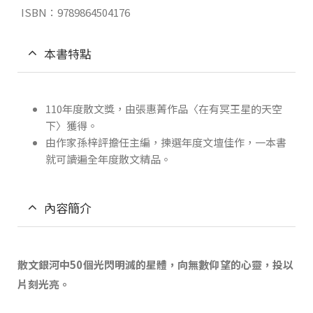
ISBN：9789864504176
本書特點
110年度散文獎，由張惠菁作品〈在有冥王星的天空
下〉獲得。
由作家孫梓評擔任主編，揀選年度文壇佳作，一本書
就可讀遍全年度散文精品。
內容簡介
散文銀河中
50
個光閃明滅的星體，向無數仰望的心靈，投以
片刻光亮。