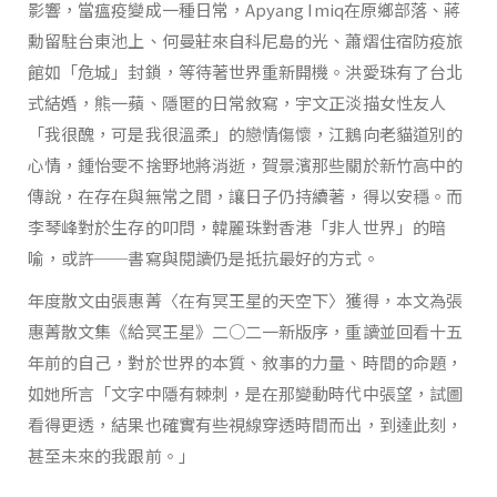
影響，當瘟疫變成一種日常，Apyang Imiq在原鄉部落、蔣
勳留駐台東池上、何曼莊來自科尼島的光、蕭熠住宿防疫旅
館如「危城」封鎖，等待著世界重新開機。洪愛珠有了台北
式結婚，熊一蘋、隱匿的日常敘寫，宇文正淡描女性友人
「我很醜，可是我很溫柔」的戀情傷懷，江鵝向老貓道別的
心情，鍾怡雯不捨野地將消逝，賀景濱那些關於新竹高中的
傳說，在存在與無常之間，讓日子仍持續著，得以安穩。而
李琴峰對於生存的叩問，韓麗珠對香港「非人世界」的暗
喻，或許──書寫與閱讀仍是抵抗最好的方式。
年度散文由張惠菁〈在有冥王星的天空下〉獲得，本文為張
惠菁散文集《給冥王星》二○二一新版序，重讀並回看十五
年前的自己，對於世界的本質、敘事的力量、時間的命題，
如她所言「文字中隱有棘刺，是在那變動時代中張望，試圖
看得更透，結果也確實有些視線穿透時間而出，到達此刻，
甚至未來的我跟前。」