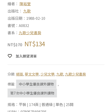
繪者：
陳裕堂
出版社：
九歌
出版日期：1988-02-10
書號：A0832
書系：
九歌少兒書房
NT$
134
NT$
170
加入願望清單
分類:
絕版
,
華文文學
,
少兒文學
,
九歌
,
九歌少兒書房
標籤:
中小學生優良課外讀物
,
第7次中小學生優良課外讀物
規格：平裝 | 174頁 | 普通級 | 單色 | 25開
ISBN：9789575608705