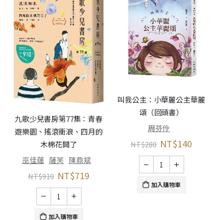
叫我公主：小華麗公主華麗
頌（回頭書）
九歌少兒書房第77集：青春
周芬伶
遊樂園、搖滾衝浪、四月的
NT$
140
木棉花開了
NT$
280
巫佳蓮
薩芙
陳鼎斌
NT$
719
NT$
910
加入購物車
加入購物車