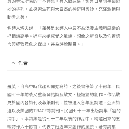
具的手法所寫的一本詩集。有人間速寫，也有日常瑣事最奇
妙的排列，並探索生死與大自然的神奇與奧妙，充滿激情與
動盪之美。
名詩人洛夫說：「羅英是女詩人中最不為浪漫主義所感染的
抒情詩高手。近年來她感覺之敏銳、想像之新奇以及佈置語
言與經營意象之傑出，甚為詩壇矚目。」
作者
羅英，自高中時代起即開始寫詩，之後曾停筆了十餘年。民
國七十年前後又重新開始詩及散文、極短篇的創作。作品散
見於國內各詩刊及報紙副刊。並被選入各年度詩選，亞洲詩
選以及美國的TRACE等詩刊。民國七十一年出版詩集「雲的
捕手」。本詩集是從七十二年以後的作品中，精選出來的五
輯詩作六十餘首，代表了她近年來創作的風貌。著有詩集