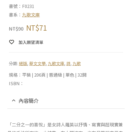
書號：F0231
書系：
九歌文庫
NT$
71
NT$
90
加入願望清單
分類:
絕版
,
華文文學
,
九歌文庫
,
詩
,
九歌
規格：平裝 | 206頁 | 普通級 | 單色 | 32開
ISBN：
內容簡介
「二分之一的喜悅」是女詩人羅英以抒情、寫實與超現實兼