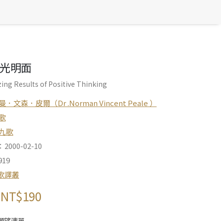
光明面
ng Results of Positive Thinking
曼．文森．皮爾（Dr .Norman Vincent Peale ）
歌
九歌
000-02-10
19
歌譯叢
NT$
190
願望清單