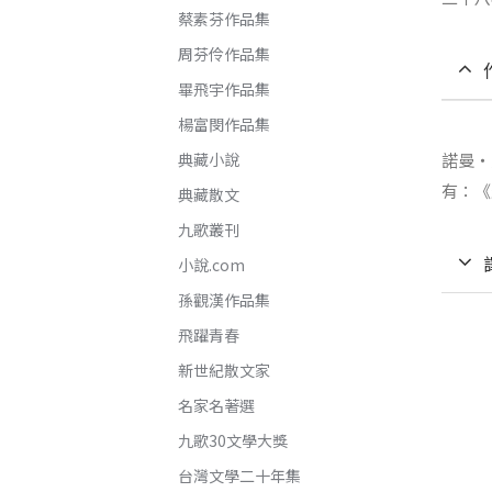
蔡素芬作品集
周芬伶作品集
畢飛宇作品集
楊富閔作品集
典藏小說
諾曼‧
有：《
典藏散文
九歌叢刊
小說.com
孫觀漢作品集
飛躍青春
新世紀散文家
名家名著選
九歌30文學大獎
台灣文學二十年集