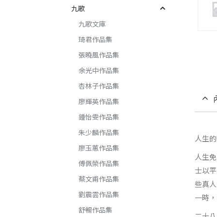
九歌
九歌文庫
琦君作品集
張曉風作品集
余光中作品集
杏林子作品集
廖輝英作品集
鍾怡雯作品集
朱少麟作品集
人生的
廖玉蕙作品集
人生免
傅佩榮作品集
士以平
蔡文甫作品集
些真人
劉震雲作品集
一時，
舒暢作品集
二十八