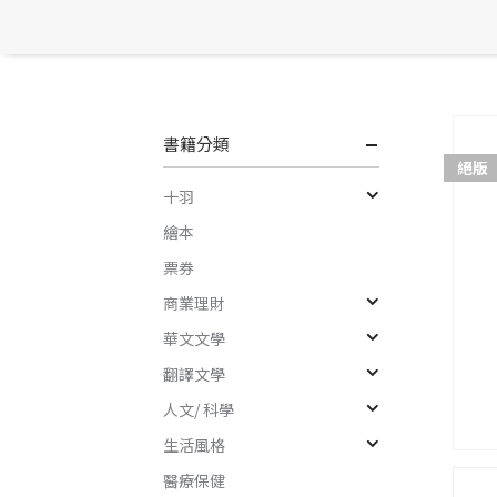
書籍分類
絕版
十羽
繪本
票券
商業理財
華文文學
翻譯文學
人文/ 科學
生活風格
醫療保健