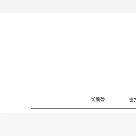
新風聲
書