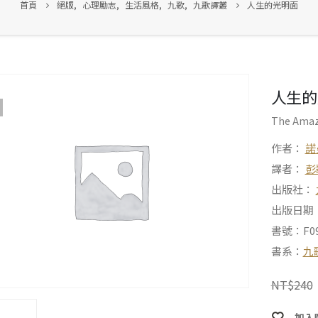
首頁
絕版
,
心理勵志
,
生活風格
,
九歌
,
九歌譯叢
人生的光明面
人生的
The Amazi
作者：
諾
譯者：
彭
出版社：
出版日期：2
書號：F09
書系：
九
NT$
240
加入