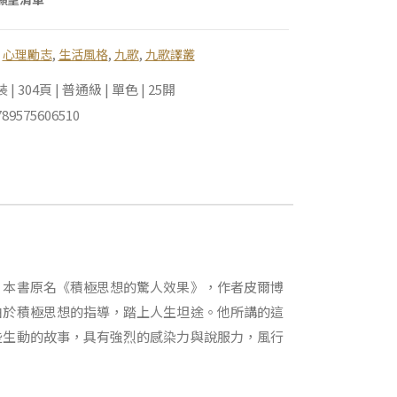
,
心理勵志
,
生活風格
,
九歌
,
九歌譯叢
 304頁 | 普通級 | 單色 | 25開
89575606510
。本書原名《積極思想的驚人效果》，作者皮爾博
由於積極思想的指導，踏上人生坦途。他所講的這
些生動的故事，具有強烈的感染力與說服力，風行
。