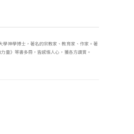
大學神學博士，著名的宗教家、教育家、作家。著
的力量》等書多冊，皆感悟人心，獲各方讚賞。