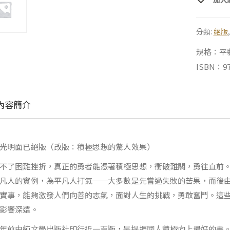
分類:
絕版
規格：平裝 |
ISBN：97
內容簡介
光明面已絕版（改版：積極思想的驚人效果）
不了困難挫折，真正的勇者能憑著積極思想，衝破難關，勇往直前
凡人的實例，為平凡人打氣──大多數是先嘗過失敗的苦果，而後
實事，能夠激發人們向善的志氣，面對人生的挑戰，勇敢奮鬥。這
影響深遠。
年前由純文學出版社印行近一百版，是提振國人積極向上最好的書