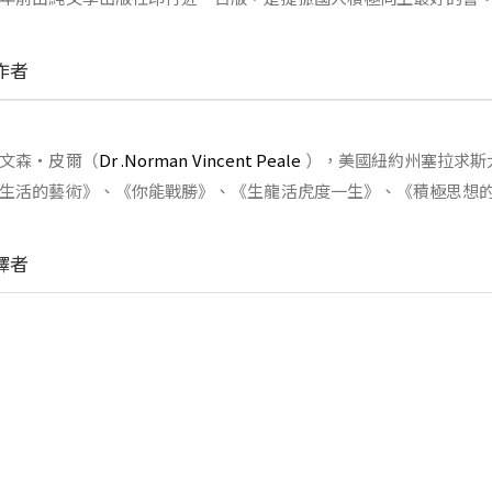
作者
文森‧皮爾（
Dr .Norman Vincent Peale
），美國紐約州塞拉求斯
生活的藝術》、《你能戰勝》、《生龍活虎度一生》、《積極思想
譯者