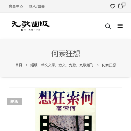
0
會員中心
登入/註冊
何索狂想
首頁
絕版
,
華文文學
,
散文
,
九歌
,
九歌叢刊
何索狂想
絕版