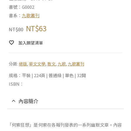
書號：G0002
書系：
九歌叢刊
NT$
63
NT$
80
加入願望清單
分類:
絕版
,
華文文學
,
散文
,
九歌
,
九歌叢刊
規格：平裝 | 224頁 | 普通級 | 單色 | 32開
ISBN：
內容簡介
「何索狂想」是何索在各報刊發表的一系列幽默文章。內容