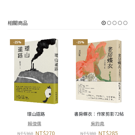
相關商品
-25%
-25%
環山道路
書房蝶衣：作家剪影72帖
賴俊儒
吳鈞堯
NT$
270
NT$
285
NT$
360
NT$
380