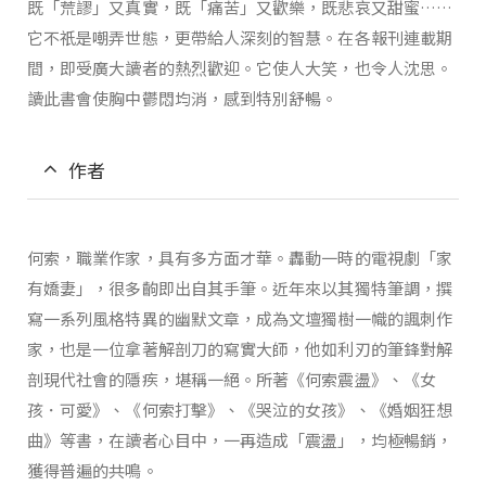
既「荒謬」又真實，既「痛苦」又歡樂，既悲哀又甜蜜……
它不祇是嘲弄世態，更帶給人深刻的智慧。在各報刊連載期
間，即受廣大讀者的熱烈歡迎。它使人大笑，也令人沈思。
讀此書會使胸中鬱悶均消，感到特別舒暢。
作者
何索，職業作家，具有多方面才華。轟動一時的電視劇「家
有嬌妻」，很多齣即出自其手筆。近年來以其獨特筆調，撰
寫一系列風格特異的幽默文章，成為文壇獨樹一幟的諷刺作
家，也是一位拿著解剖刀的寫實大師，他如利刃的筆鋒對解
剖現代社會的隱疾，堪稱一絕。所著《何索震盪》、《女
孩．可愛》、《何索打擊》、《哭泣的女孩》、《婚姻狂想
曲》等書，在讀者心目中，一再造成「震盪」，均極暢銷，
獲得普遍的共鳴。