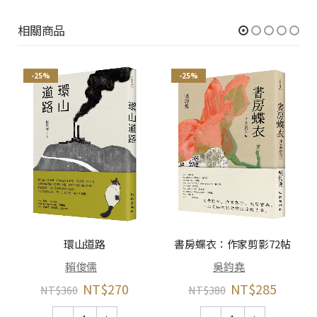
相關商品
-25%
-25%
環山道路
書房蝶衣：作家剪影72帖
賴俊儒
吳鈞堯
NT$
270
NT$
285
NT$
360
NT$
380