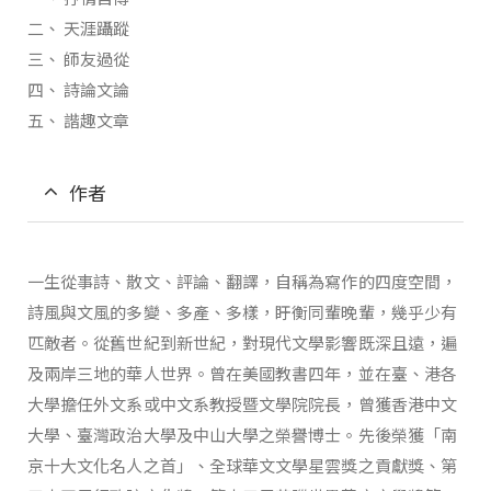
二、 天涯躡蹤
三、 師友過從
四、 詩論文論
五、 諧趣文章
作者
一生從事詩、散文、評論、翻譯，自稱為寫作的四度空間，
詩風與文風的多變、多產、多樣，盱衡同輩晚輩，幾乎少有
匹敵者。從舊世紀到新世紀，對現代文學影響既深且遠，遍
及兩岸三地的華人世界。曾在美國教書四年，並在臺、港各
大學擔任外文系或中文系教授暨文學院院長，曾獲香港中文
大學、臺灣政治大學及中山大學之榮譽博士。先後榮獲「南
京十大文化名人之首」、全球華文文學星雲獎之貢獻獎、第