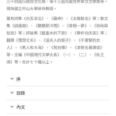
三十四屆行政院文化獎、第十三屆花蹤世界華文文學獎等。
現為國立中山大學榮休教授。
著有詩集《白玉苦瓜》、《藕神》、《太陽點名》等；散文
集《逍遙遊》、《聽聽那冷雨》、《青銅一夢》、《粉絲與
知音》等；評論集《藍墨水的下游》、《舉杯向天笑》等；
翻譯《理想丈夫》、《溫夫人的扇子》、《不要緊的女
人》、《老人和大海》、《梵谷傳》、《濟慈名著譯述》
等，主編《中國現代文學大系》（一）、（二）、《秋之
頌》等，合計七十種以上。
序
目錄
內文