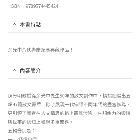
ISBN：9789574445424
本書特點
余光中八秩壽慶紀念典藏作品！
內容簡介
陳芳明教授從余光中先生50年的散文創作中，精挑細選出五
輯47篇散文菁華。除了展現一代宗師不同年代的豐富修為，
更引領了讀者在人文情思的路上觀其涉險，在想像力的鍛鍊
與世事的認知上獲得多重驚喜。
五輯分別是：
一、 抒情自傳