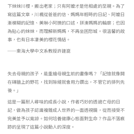
下妹妹川櫻，搬出老家；只有阿嬤才是他相處的至親。為了
寫這篇文章，川楓從爸爸的信、媽媽年輕時的日記、阿嬤日
漸模糊的記憶、美琳小阿姨的口述，拼湊媽媽的輪廓；也因
為貼心的妹妹，而理解新媽媽，不再坐困愁城。很溫馨的故
事，也有日本凄美的櫻花情結。
──東海大學中文系教授許建崑
失去母親的孩子，能重繪母親生前的畫像嗎？「記憶就像開
在磚牆上的野花，找到隙縫就會用力鑽出，不管它的排列先
後。」
這是一篇耐人尋味的成長小說，作者巧妙的透過亡母的日
記，做為孩子認識複雜成人世界的一面透視鏡，從而接受不
完美並予以寬諒。如何培養健康心態面對生命？作品不落痕
跡的呈現了這篇小說動人的深度。