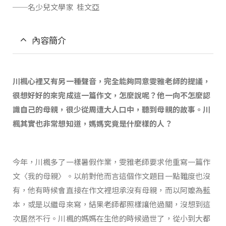
──名少兒文學家 桂文亞
內容簡介
川楓心裡又有另一種聲音，完全能夠同意雯雅老師的提議，
很想好好的來完成這一篇作文，怎麼說呢？他一向不怎麼認
識自己的母親，很少從周遭大人口中，聽到母親的故事。川
楓其實也非常想知道，媽媽究竟是什麼樣的人？
今年，川楓多了一樣暑假作業，雯雅老師要求他重寫一篇作
文〈我的母親〉。以前對他而言這個作文題目一點難度也沒
有，他有時候會直接在作文裡坦承沒有母親，而以阿嬤為藍
本，或是以繼母來寫，結果老師都照樣讓他過關，沒想到這
次居然不行。川楓的媽媽在生他的時候過世了，從小到大都