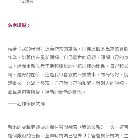
合推薦
名家讚譽：
藉著〈我的母親〉這篇作文的重寫，川楓這個多出來的暑假
作業，帶著他去重新理解了自己過世的母親，理解自己的身
世，進而重新思考了他和繼母的小孩川櫻的關係，自己和父
親、繼母的關係。這是我很喜歡的一篇故事，布局很好，娓
娓道來，充滿了發現、自己對自己的和解，對別人的諒解，
並且用包容與愛，重新開始新的關係。
──名作家侯文詠
新來的雯雅老師要川楓在暑假補寫〈我的母親〉一文，這可
是個艱鉅的任務。童年時媽媽已經去世；爸爸娶新媽媽，生