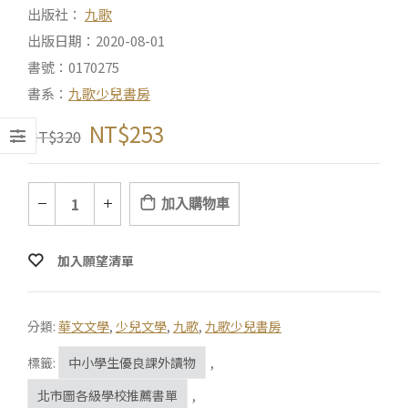
出版社：
九歌
出版日期：2020-08-01
書號：0170275
書系：
九歌少兒書房
NT$
253
NT$
320
加入購物車
加入願望清單
分類:
華文文學
,
少兒文學
,
九歌
,
九歌少兒書房
標籤:
中小學生優良課外讀物
,
北市圖各級學校推薦書單
,