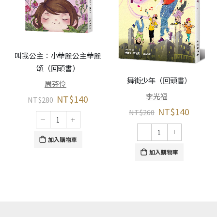
叫我公主：小華麗公主華麗
頌（回頭書）
春
舞街少年（回頭書）
周芬伶
李光福
NT$
140
NT$
280
NT$
140
NT$
260
加入購物車
加入購物車