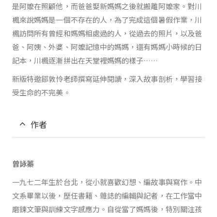
是阿嬤在照顧他，而爸爸娶新媽媽之後就搬離阿嬤家。對川
楓來說媽媽是一個不存在的人，為了完成這個暑假作業，川
楓訪問所有曾經和媽媽相處過的人，從過去的照片，以及爸
爸、阿姨、外婆、阿嬤記憶中的媽媽，還有媽媽小時候的日
記本，川楓逐漸拼出在天堂裡媽媽的樣子……
新版特邀鄒敦怜老師撰寫延伸閱讀，深入故事剖析，學習接
受生命的不完美。
作者
曾詠蓁
一九七二年生於台北，從小就喜歡幻想、編故事與寫作。中
文系畢業以後，歷任書籍、雜誌的編輯與記者，在工作當中
磨鍊文筆與訓練文字感應力。自從當了媽媽後，特別關注孩