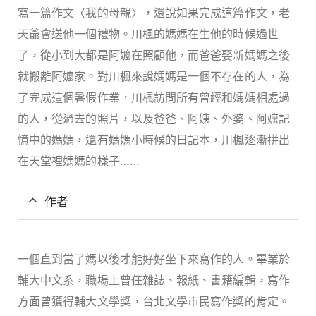
寫一篇作文〈我的母親〉，還說如果完成這篇作文，老
天爺會送他一個禮物。川楓的媽媽在生他的時候過世
了，從小到大都是阿嬤在照顧他，而爸爸娶新媽媽之後
就搬離阿嬤家。對川楓來說媽媽是一個不存在的人，為
了完成這個暑假作業，川楓訪問所有曾經和媽媽相處過
的人，從過去的照片，以及爸爸、阿姨、外婆、阿嬤記
憶中的媽媽，還有媽媽小時候的日記本，川楓逐漸拼出
在天堂裡媽媽的樣子……
作者
一個直到當了媽以後才能好好坐下來寫作的人。畢業於
輔大中文系，職場上曾任雜誌、報紙、書籍編輯，寫作
方面曾獲得輔大文學獎，台北文學市民寫作獎的肯定。