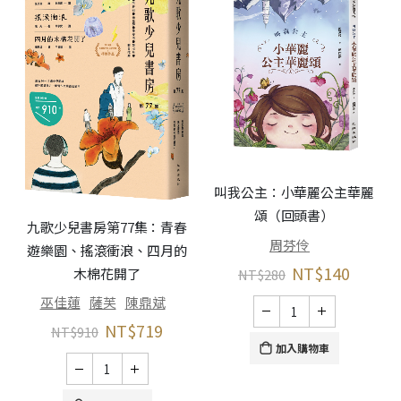
叫我公主：小華麗公主華麗
頌（回頭書）
九歌少兒書房第77集：青春
周芬伶
遊樂園、搖滾衝浪、四月的
NT$
140
木棉花開了
NT$
280
巫佳蓮
薩芙
陳鼎斌
NT$
719
NT$
910
加入購物車