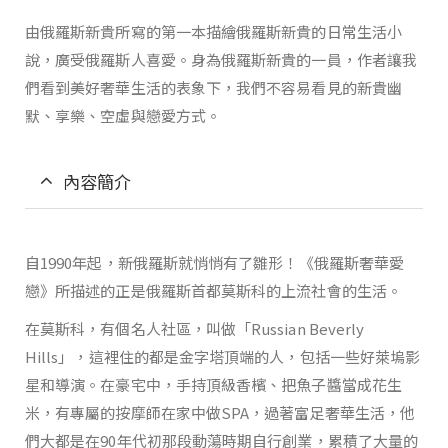
由俄羅斯新貴所寫的第一本描繪俄羅斯新貴的日常生活小
說，廣受俄羅斯人喜愛。身為俄羅斯新貴的一員，作者讓我
們看到美好奢華生活的表象下，我們不容易看見的新貴幽
默、享樂、空虛與戀愛方式。
內容簡介
自1990年起，新俄羅斯就悄悄有了雛形！《俄羅斯奢華愛
戀》所描述的正是俄羅斯首都莫斯科的上流社會的生活。
在莫斯科，有個名人社區，叫做「Russian Beverly
Hills」，這裡住的都是金字塔頂端的人，包括一些好萊塢影
星和導演。在豪宅中，手持頂級香檳、把魚子醬當成花生
米，有專屬的按摩師在家中做SPA，過著富足奢華生活，他
們大都是在90年代初那段動蕩時期自行創業，累積了大量的