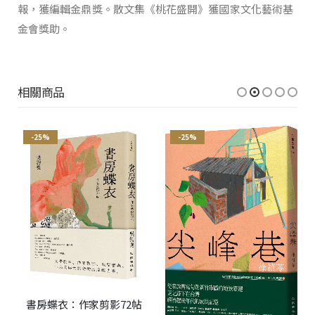
報，獲編輯金鼎獎。散文集《桃花盛開》獲國家文化藝術基
金會獎助。
相關商品
-25%
-25%
書房蝶衣：作家剪影72帖