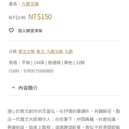
書系：
九歌文庫
NT$
150
NT$
190
加入願望清單
分類:
華文文學
,
散文
,
九歌文庫
,
九歌
規格：平裝 | 244頁 | 普通級 | 單色 | 32開
ISBN：9789575606800
內容簡介
潛心於散文創作的王盛弘，在抒情的筆調外，另闢蹊徑，取
法一代雜文大師周作人；在他筆下，中西典籍、科普知識、
巷議街談，如桌上取柑；或諧趣或莊重，看似不經意間即點