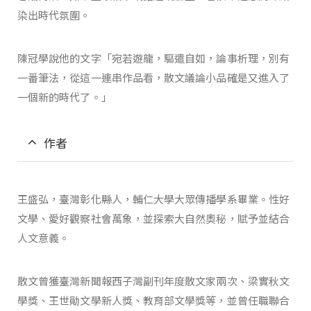
染出時代氛圍。
陳冠學說他的文字「宛若遊龍，驅遣自如，論事析理，別有
一番筆法，從這一連串作品看，散文議論小品確是又進入了
一個新的時代了。」
作者
王盛弘，臺灣彰化縣人，輔仁大學大眾傳播學系畢業。性好
文學、愛好觀察社會萬象，並探索大自然奧秘，賦予並結合
人文意義。
散文曾獲臺灣新聞報西子灣副刊年度散文家兩次、梁實秋文
學獎、王世勛文學新人獎、教育部文學獎等，並曾任職聯合