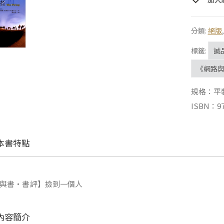
分類:
絕版
標籤:
誠
《網路
規格：平裝 |
ISBN：97
本書特點
與書‧書評】撿到一個人
內容簡介