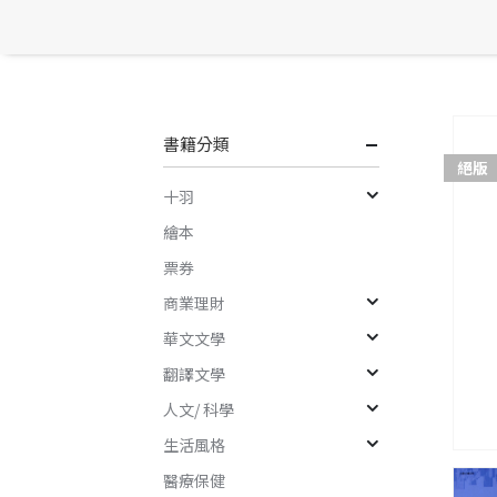
書籍分類
絕版
十羽
繪本
票券
商業理財
華文文學
翻譯文學
人文/ 科學
生活風格
醫療保健