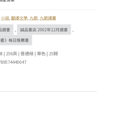
,
小說
,
翻譯文學
,
九歌
,
九歌譯叢
品選書
,
誠品書店 2002年12月選書
,
與書》每日推薦書
 256頁 | 普通級 | 單色 | 25開
89574440047