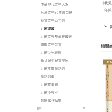
《我兒
中華現代文學大系
一年榮
台灣文學30年菁英選
華文文學百年選
九歌譯叢
九歌文教基金會叢書
讀散文學英文
相關
九歌少兒書房
新世紀少兒文學家
-21%
-21%
-21
九歌年度童話選
童話列車
九歌故事館
九歌小教室
鄭宗弦作品集
健行