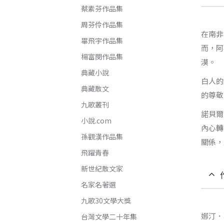
蔡素芬作品集
周芬伶作品集
在南非
畢飛宇作品集
而，阿
楊富閔作品集
漠。
典藏小說
白人的
典藏散文
的尊敬
九歌叢刊
諾貝爾
小說.com
內心轉
孫觀漢作品集
關係，
飛躍青春
新世紀散文家
名家名著選
九歌30文學大獎
娜汀．
台灣文學二十年集