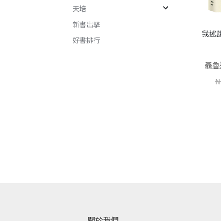
論重複
天培
聶魯達情詩全集：《二十首
齊克果（Søren Aabye
新書出擊
情詩和一首絕望的歌》、
Kierkegaard）
我述
好書排行
《船長的詩》、《一百首愛
NT$
221
NT$
280
的十四行詩》
聶魯達
聶魯達 (Pablo Neruda)
N
加入購物車
NT$
332
NT$
420
加入購物車
關於我們