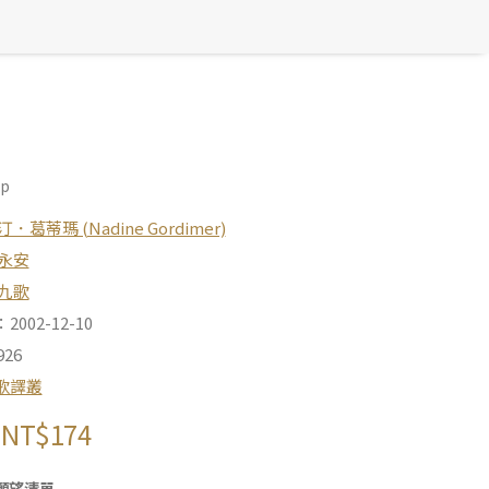
up
汀．葛蒂瑪 (Nadine Gordimer)
永安
九歌
002-12-10
26
歌譯叢
NT$
174
願望清單