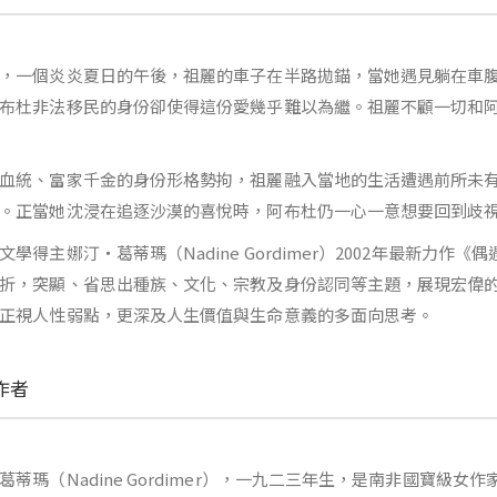
，一個炎炎夏日的午後，祖麗的車子在半路拋錨，當她遇見躺在車
布杜非法移民的身份卻使得這份愛幾乎難以為繼。祖麗不顧一切和
血統、富家千金的身份形格勢拘，祖麗融入當地的生活遭遇前所未
。正當她沈浸在追逐沙漠的喜悅時，阿布杜仍一心一意想要回到歧
文學得主娜汀‧葛蒂瑪（Nadine Gordimer）2002年最新力
折，突顯、省思出種族、文化、宗教及身份認同等主題，展現宏偉
正視人性弱點，更深及人生價值與生命意義的多面向思考。
作者
葛蒂瑪（Nadine Gordimer），一九二三年生，是南非國寶級