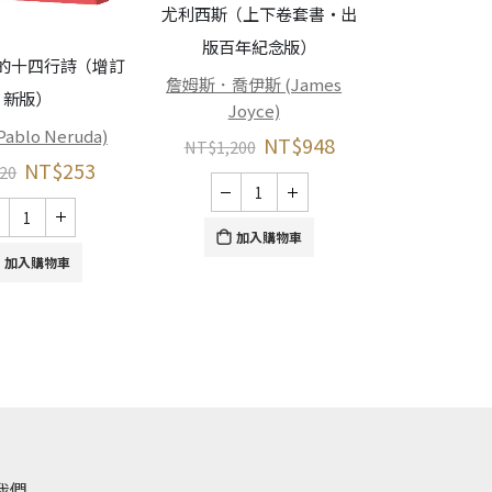
尤利西斯（上下卷套書‧出
版百年紀念版）
的十四行詩（增訂
尤利西斯（下
詹姆斯．喬伊斯 (James
新版）
新
Joyce)
ablo Neruda)
詹姆斯．喬伊斯
NT$
948
NT$
1,200
Joy
NT$
253
20
NT$
650
加入購物車
加入購物車
加
我們