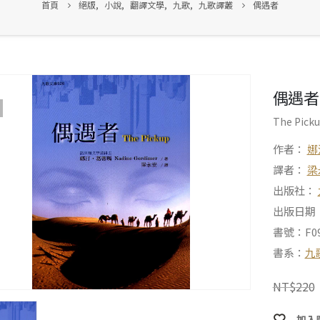
首頁
絕版
,
小說
,
翻譯文學
,
九歌
,
九歌譯叢
偶遇者
偶遇者
The Pick
作者：
娜
譯者：
梁
出版社：
出版日期：2
書號：F09
書系：
九
NT$
220
加入