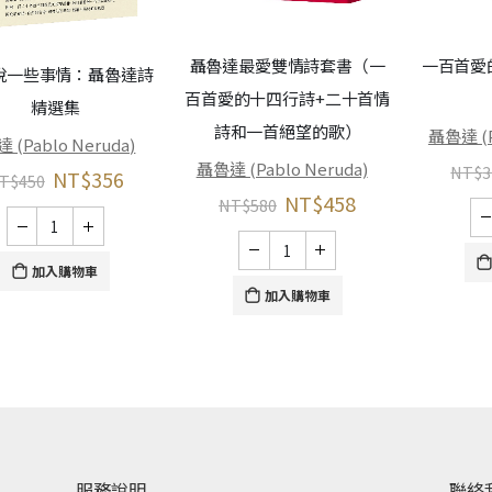
聶魯達最愛雙情詩套書（一
一百首愛
說一些事情：聶魯達詩
百首愛的十四行詩+二十首情
精選集
詩和一首絕望的歌）
聶魯達 (P
 (Pablo Neruda)
聶魯達 (Pablo Neruda)
NT$
3
NT$
356
T$
450
NT$
458
NT$
580
加入購物車
加入購物車
服務說明
聯絡