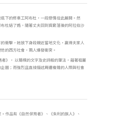
腹底下的修車工阿布杜，一段戀情從此展開。然
阿布杜結了婚，隨著丈夫回到貧窮落後的阿拉伯沙
有的衝擊，她放下身段親近當地文化，贏得夫家人
視他的西方社會，兩人爆發衝突。
作《偶遇者》， 以簡樸的文字及史詩般的筆法，藉著祖麗
的企圖；而強烈且直接描述周遭複雜的人際與社會
女作家。作品有《自然保育者》、《朱利的族人》、