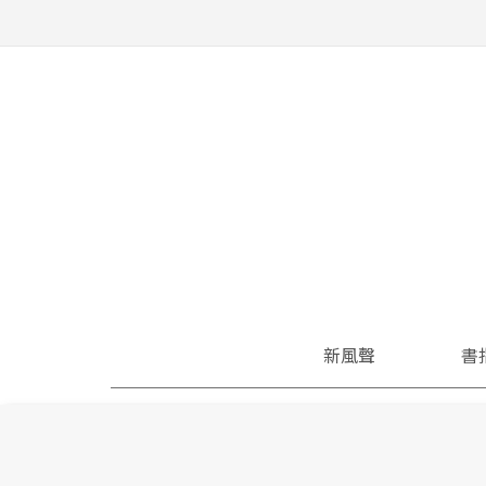
新風聲
書