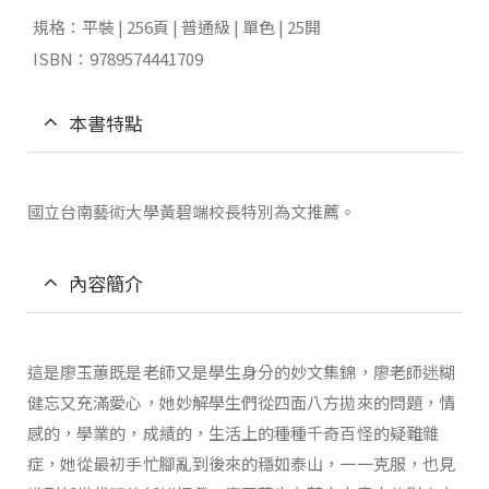
規格：平裝 | 256頁 | 普通級 | 單色 | 25開
ISBN：9789574441709
本書特點
國立台南藝術大學黃碧端校長特別為文推薦。
內容簡介
這是廖玉蕙既是老師又是學生身分的妙文集錦，廖老師迷糊
健忘又充滿愛心，她妙解學生們從四面八方拋來的問題，情
感的，學業的，成績的，生活上的種種千奇百怪的疑難雜
症，她從最初手忙腳亂到後來的穩如泰山，一一克服，也見