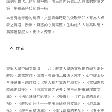
識到新世代玩的新鮮把戲，廖玉蕙也有著出人意表的對應之
策，堪稱新時代師道一絕。
本書有她青春的刻痕，文藝青年時期的汲取新知，有為人師
表之傳道、授業、解惑的心情寫照。生動處令人拍案叫絕，
篇篇溫馨感人，更令人深思。
作者
東吳大學中國文學博士，台北教育大學語文與創作學系退休
教授，專事寫作、演講。多篇作品被選入高中、國中課本及
各種選集。創作有：《家人相互靠近的練習》、《當蝴蝶款
款飛走以後》、《汽車冒煙之必要：廖玉蕙搭車尋趣散文
集》、《送給妹妹的彩虹》、《後來》、《在碧綠的夏色
裡》、《教授別急！──廖玉蕙幽默散文集》、《純真遺
落》、《廖玉蕙精選集》、《像我這樣的老師》、《五十歲