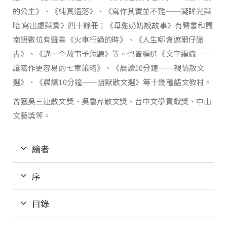
的公主》、《純真遺落》、《寫作其實並不難──凝眸光與
暗 寫出虛與實》四十餘冊；《母雞奶奶說故事》有聲書和閩
南語數位有聲書《火車行過的時》、《人生哪會遮爾仔譀
古》、《講一个故事予恁聽》等。也曾編選《文字編織——
讓寫作更容易的七章策略》、《晨讀10分鐘——親情散文
選》、《晨讀10分鐘——幽默散文選》等十幾種語文教材。
曾獲吳三連散文獎、吳魯芹散文獎、台中文學貢獻獎、中山
文藝獎等。
繪者
序
目錄