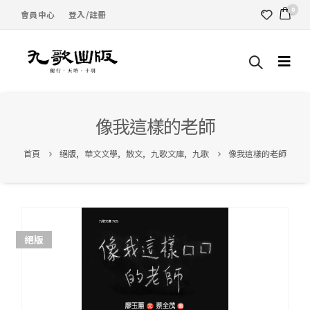
0
會員中心
登入/註冊
像我這樣的老師
首頁
絕版
,
華文文學
,
散文
,
九歌文庫
,
九歌
像我這樣的老師
絕版