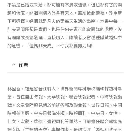
不論是已婚或未婚，都可能有不滿或遺憾，但也都有它的樂
趣和價值，婚姻圍牆內外各有天地，無須彼此羨慕，珍重當
下所選擇。婚姻就是凡夫俗妻每天生活的串連，本書中每一
則夫妻問題都是實例，也是任何夫妻可能會面臨的處境，沒
有理論或長篇道理，直接切入，讓讀者反省種種隱藏婚姻中
的危機。「佳偶非天成」，你我都要努力啊!
作者
林國香，福建省晉江縣人，世界新聞專科學校編輯採訪科畢
業，曾任自由時報、大華晚報、聯合晚報記者、中時晚報編
輯。文章曾陸續見諸於前述各報及聯合報、世界日報、中國
時報美洲版、中央日報海外版、時報周刊、中央日、女性、
仕女、宏觀、華航、臺視周刊等雜誌。目前擔任聯合報家庭
婦女版〈主婦的天空〉專欄作者。最想疾呼「婚姻和孩子不