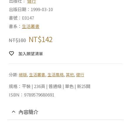
出版社：
健行
出版日期：1999-03-10
書號：E0147
書系：
生活叢書
NT$
142
NT$
180
加入願望清單
分類:
絕版
,
生活叢書
,
生活風格
,
其他
,
健行
規格：平裝 | 236頁 | 普通級 | 單色 | 新25開
ISBN：9789579680691
內容簡介