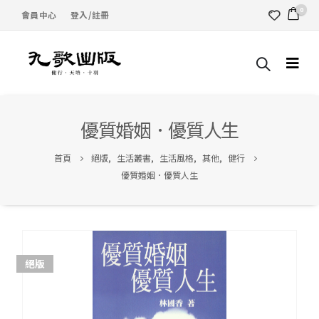
0
會員中心
登入/註冊
優質婚姻．優質人生
首頁
絕版
,
生活叢書
,
生活風格
,
其他
,
健行
優質婚姻．優質人生
絕版