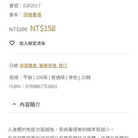
書號：0202017
書系：
保健叢書
NT$
158
NT$
200
加入願望清單
分類:
保健叢書
,
醫療保健
,
健行
規格：平裝 | 208頁 | 普通級 | 單色 | 25開
ISBN：9789867753601
內容簡介
人身體的免疫功能越強，受病毒侵害的機率就越小。
有效殺死病毒的途徑就只有靠我們自己身體，這樣在我們的