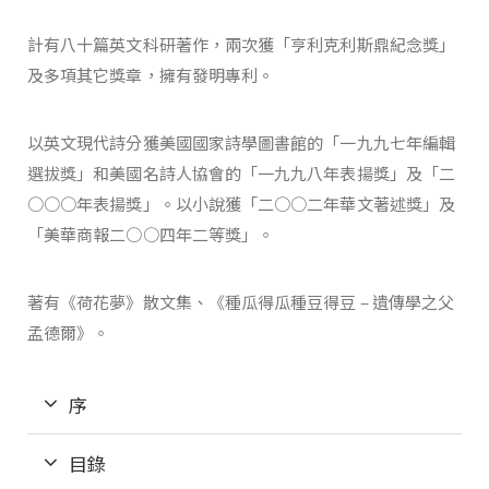
計有八十篇英文科研著作，兩次獲「亨利克利斯鼎紀念獎」
及多項其它獎章，擁有發明專利。
以英文現代詩分獲美國國家詩學圖書館的「一九九七年編輯
選拔獎」和美國名詩人協會的「一九九八年表揚獎」及「二
○○○年表揚獎」。以小說獲「二○○二年華文著述獎」及
「美華商報二○○四年二等獎」。
著有《荷花夢》散文集、《種瓜得瓜種豆得豆 – 遺傳學之父
孟德爾》。
序
目錄