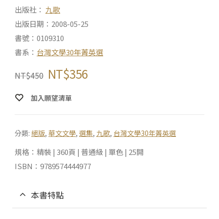
出版社：
九歌
出版日期：2008-05-25
書號：0109310
書系：
台灣文學30年菁英選
NT$
356
NT$
450
加入願望清單
分類:
絕版
,
華文文學
,
選集
,
九歌
,
台灣文學30年菁英選
規格：精裝 | 360頁 | 普通級 | 單色 | 25開
ISBN：9789574444977
本書特點