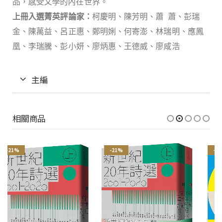
品，感受文學的內在世界。
上冊入選菁英評論家：
柯慶明、陳芳明、蕭
蕭、彭瑞
金、陳萬益、呂正惠、鄭明娳、何寄澎、林瑞明、應鳳
凰、李瑞騰、彭小妍、廖炳惠、王德威、廖咸浩
主編
相關商品
-21%
-21%