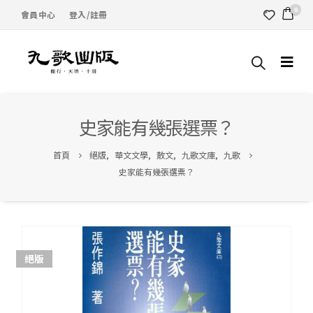
0
會員中心
登入/註冊
史家能有幾張選票？
首頁
絕版
,
華文文學
,
散文
,
九歌文庫
,
九歌
史家能有幾張選票？
絕版