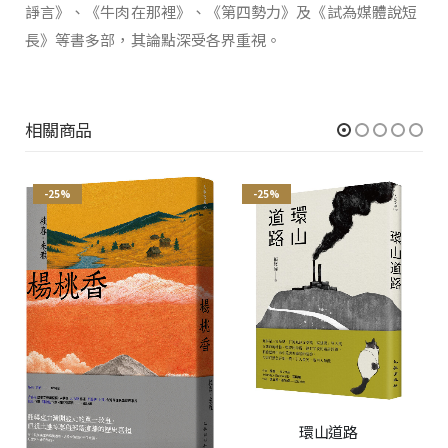
諍言》、《牛肉在那裡》、《第四勢力》及《試為媒體說短
長》等書多部，其論點深受各界重視。
相關商品
-25%
-25%
環山道路