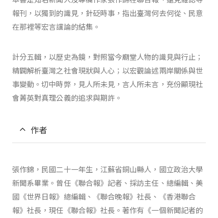
報刊，以獨到的識見，針砭時事，指出臺灣何去何從、民意
在那裡等宏言讜論的結集。
計分五輯，以歷史為鏡，對照當今廟堂人物的識見與行止；
精闢解析臺灣之社會現狀與人心；以宏觀論述兩岸關係與世
事變動。切中時弊，見人所未見，言人所未言，充份顯現社
會菁英對真理公義的追求與期許。
作者
張作錦，民國二十一年生，江蘇省銅山縣人，國立政治大學
新聞系畢業。曾任《聯合報》記者、採訪主任、總編輯、美
國《世界日報》總編輯、《聯合晚報》社長、《香港聯合
報》社長，現任《聯合報》社長。著作有《一個新聞記者的