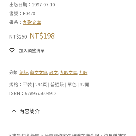
出版日期：1997-07-10
書號：F0470
書系：
九歌文庫
NT$
198
NT$
250
加入願望清單
分類:
絕版
,
華文文學
,
散文
,
九歌文庫
,
九歌
規格：平裝 | 294頁 | 普通級 | 單色 | 32開
ISBN：9789575604912
內容簡介
本書是知名新聞人及專欄作家張作錦在聯合報、遠見雜誌等