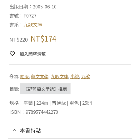
出版日期：2005-06-10
書號：F0727
書系：
九歌文庫
NT$
174
NT$
220
加入願望清單
分類:
絕版
,
華文文學
,
九歌文庫
,
小說
,
九歌
標籤:
《野葡萄文學誌》推薦
規格：平裝 | 224頁 | 普通級 | 單色 | 25開
ISBN：9789574442270
本書特點