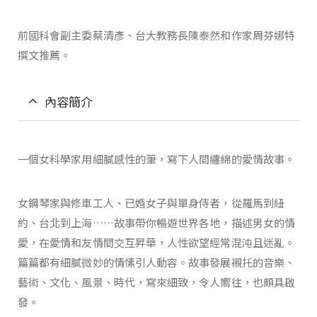
前國科會副主委蔡清彥、台大教務長陳泰然和作家周芬娜特
撰文推薦。
內容簡介
一個女科學家用細膩感性的筆，寫下人間纏綿的愛情故事。
女鋼琴家與修車工人、已婚女子與單身侍者，從羅馬到紐
約、台北到上海……故事帶你暢遊世界各地，描述男女的情
愛，在愛情和友情間交互昇華，人性欲望經常混沌且迷亂。
篇篇都有細膩微妙的情愫引人動容。故事發展襯托的音樂、
藝術、文化、風景、時代，寫來細致，令人嚮往，也頗具啟
發。