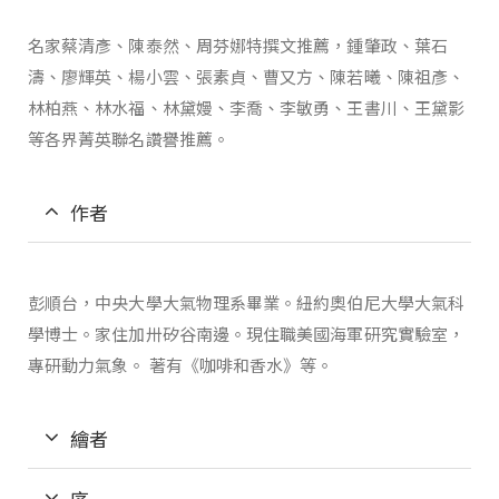
名家蔡清彥、陳泰然、周芬娜特撰文推薦，鍾肇政、葉石
濤、廖輝英、楊小雲、張素貞、曹又方、陳若曦、陳祖彥、
林柏燕、林水福、林黛嫚、李喬、李敏勇、王書川、王黛影
等各界菁英聯名讚譽推薦。
作者
彭順台，中央大學大氣物理系畢業。紐約奧伯尼大學大氣科
學博士。家住加卅矽谷南邊。現住職美國海軍研究實驗室，
專研動力氣象。 著有《咖啡和香水》等。
繪者
序