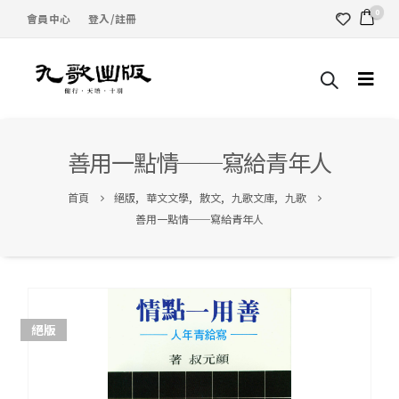
0
會員中心
登入/註冊
善用一點情──寫給青年人
首頁
絕版
,
華文文學
,
散文
,
九歌文庫
,
九歌
善用一點情──寫給青年人
絕版