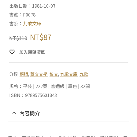
出版日期：1981-10-07
書號：F0078
書系：
九歌文庫
NT$
87
NT$
110
加入願望清單
分類:
絕版
,
華文文學
,
散文
,
九歌文庫
,
九歌
規格：平裝 | 222頁 | 普通級 | 單色 | 32開
ISBN：9789575601843
內容簡介