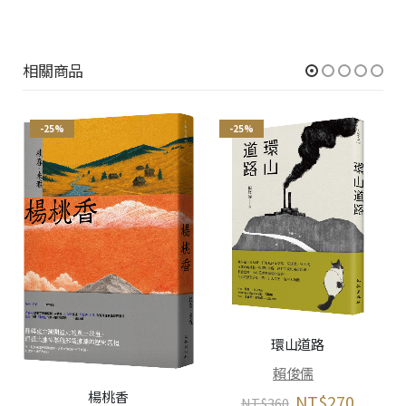
相關商品
-25%
-25%
環山道路
賴俊儒
楊桃香
NT$
270
NT$
360