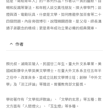
這是「寫給青年人」的一系列作品。作者以一貫的幽默、自
嘲和反諷等筆法，和年輕人談交異性朋友、擠大學窄門；談
煙與酒、電動玩具，什麼是文學，如何應邀參加茶會等二十
四個問題。內容旁微博引，說理精闢透徹，是父母、師長溝
通子弟觀念的橋樑；更是青年成功立業必備的經典寶庫。
作者
顏元叔，湖南茶陵人，民國廿二年生。臺大外文系畢業，美
國威斯康辛大學英美文學博士。在臺大外文系系主任五年半
之任中，改革良多，並成立比較文學博士班；創辦「中外文
學」及「淡江評論」等雜誌。曾獲教育部文藝獎。
學術著作有「文學批評散論」、「文學的玄思」等五種；散
文方面有「人間煙火」、「玉生煙」等多種。