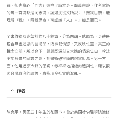
聲，卻也擔心「同志」遮掩了詩本身。廣義來說，作者寫過
的每一首詩都是同志詩。誠如沈從文所說：「照我思索，能
理解『我』。照我思索，可認識『人』。」如是而已。
全書收錄陳克華詩作八十餘篇，分為四輯。他認為，身體是
包含無盡迷思的藝術品，既承載情慾，又反映性靈，真正的
性命交關，所以寫下一篇篇既深刻又大膽的情慾告白，吟詠
不拘形體的同志之愛，刻畫衝破牢寵的慾望糾葛。另一方
面，他用近乎冷靜的筆調，赤裸裸地描繪肉體與性，藉以觀
照台灣政治的謬象，直指現今社會的混亂。
作者
陳克華，民國五十年生於花蓮市。曾於美國哈佛醫學院進修