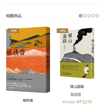
相關商品
-25%
-25%
環山道路
賴俊儒
楊桃香
NT$
270
NT$
360