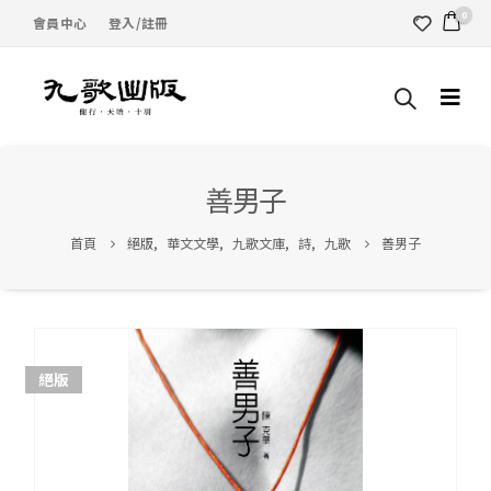
0
會員中心
登入/註冊
善男子
首頁
絕版
,
華文文學
,
九歌文庫
,
詩
,
九歌
善男子
絕版