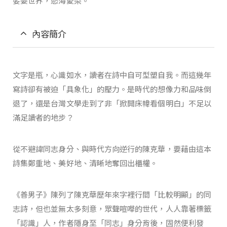
娑婆世界，慾海愛染。
內容簡介
文字是瓶，心識如水，讀者在詩中自可型塑自我。而這幾年
寫詩卻有被迫「具象化」的壓力。是時代的想像力和品味倒
退了，還是台灣文學走到了非「掀開床幃看個明白」不足以
滿足讀者的地步？
從不避諱同志身分、與時代方向逆行的陳克華，要藉由這本
詩集鄭重地、美好地、清晰地奪回出櫃權。
《善男子》陳列了陳克華歷年來字裡行間「比較明顯」的同
志詩，但也並無太多刻意，眾聲喧嘩的世代，人人靠著標籤
「認識」人，作者隱身至「同志」身分背後，固然便利發