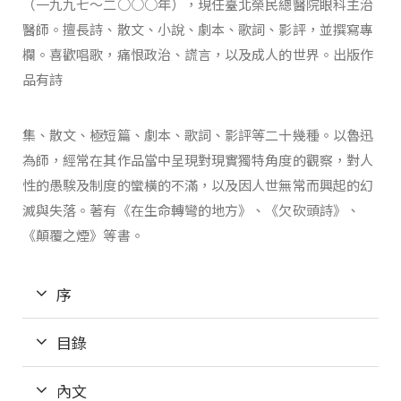
（一九九七～二○○○年），現任臺北榮民總醫院眼科主治
醫師。擅長詩、散文、小說、劇本、歌詞、影評，並撰寫專
欄。喜歡唱歌，痛恨政治、謊言，以及成人的世界。出版作
品有詩
集、散文、極短篇、劇本、歌詞、影評等二十幾種。以魯迅
為師，經常在其作品當中呈現對現實獨特角度的觀察，對人
性的愚騃及制度的蠻橫的不滿，以及因人世無常而興起的幻
滅與失落。著有《在生命轉彎的地方》、《欠砍頭詩》、
《顛覆之煙》等書。
序
目錄
內文