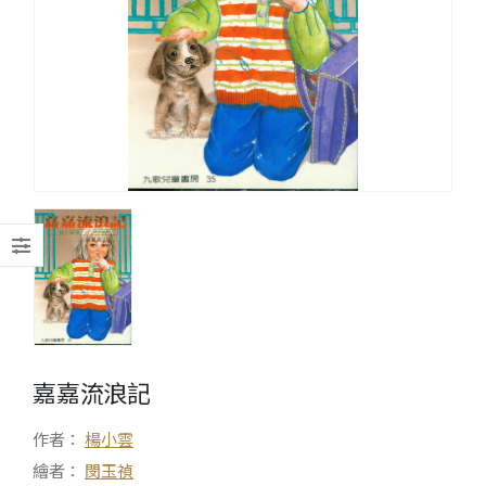
嘉嘉流浪記
作者：
楊小雲
繪者：
閔玉禎