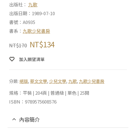
出版社：
九歌
出版日期：1989-07-10
書號：A0935
書系：
九歌少兒書房
NT$
134
NT$
170
加入願望清單
分類:
絕版
,
華文文學
,
少兒文學
,
九歌
,
九歌少兒書房
規格：平裝 | 204頁 | 普通級 | 單色 | 25開
ISBN：9789575608576
內容簡介