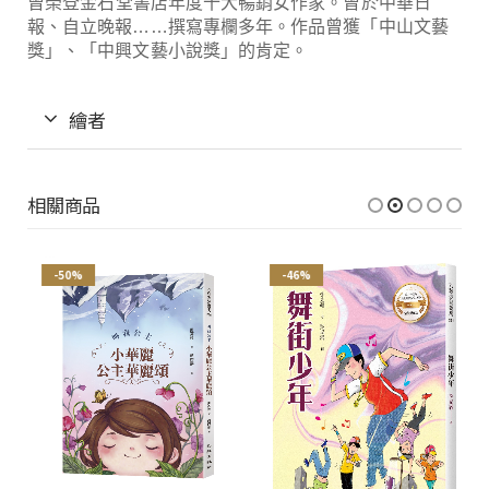
曾榮登金石堂書店年度十大暢銷女作家。曾於中華日
報、自立晚報……撰寫專欄多年。作品曾獲「中山文藝
獎」、「中興文藝小說獎」的肯定。
繪者
相關商品
-50%
-46%