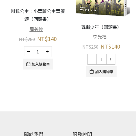
叫我公主：小華麗公主華麗
頌（回頭書）
春
舞街少年（回頭書）
周芬伶
李光福
NT$
140
NT$
280
NT$
140
NT$
260
加入購物車
加入購物車
關於我們
服務說明