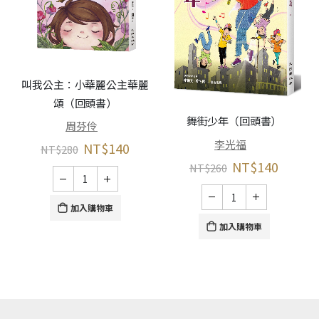
叫我公主：小華麗公主華麗
頌（回頭書）
春
舞街少年（回頭書）
周芬伶
李光福
NT$
140
NT$
280
NT$
140
NT$
260
加入購物車
加入購物車