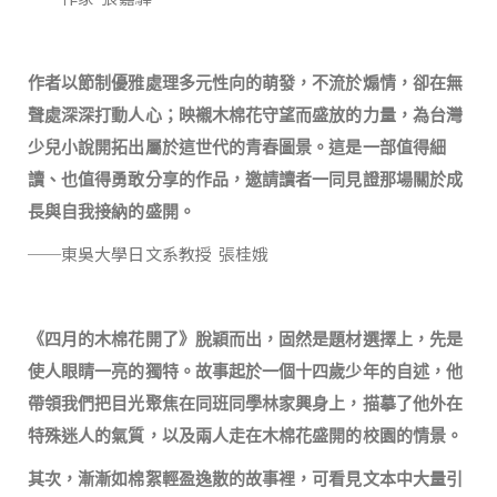
作者以節制優雅處理多元性向的萌發，不流於煽情，卻在無
聲處深深打動人心；映襯木棉花守望而盛放的力量，為台灣
少兒小說開拓出屬於這世代的青春圖景。這是一部值得細
讀、也值得勇敢分享的作品，邀請讀者一同見證那場關於成
長與自我接納的盛開。
──東吳大學日文系教授 張桂娥
《四月的木棉花開了》脫穎而出，固然是題材選擇上，先是
使人眼睛一亮的獨特。故事起於一個十四歲少年的自述，他
帶領我們把目光聚焦在同班同學林家興身上，描摹了他外在
特殊迷人的氣質，以及兩人走在木棉花盛開的校園的情景。
其次，漸漸如棉絮輕盈逸散的故事裡，可看見文本中大量引