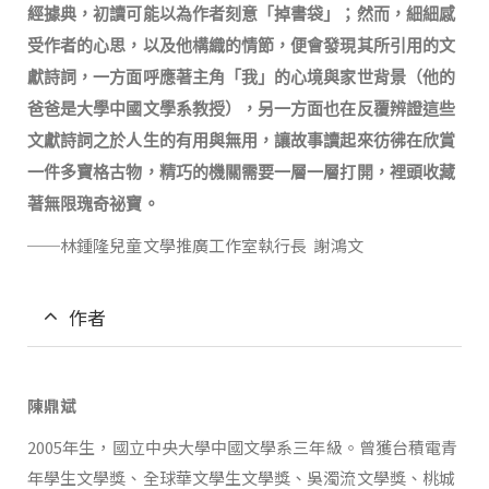
經據典，初讀可能以為作者刻意「掉書袋」；然而，細細感
受作者的心思，以及他構織的情節，便會發現其所引用的文
獻詩詞，一方面呼應著主角「我」的心境與家世背景（他的
爸爸是大學中國文學系教授），另一方面也在反覆辨證這些
文獻詩詞之於人生的有用與無用，讓故事讀起來彷彿在欣賞
一件多寶格古物，精巧的機關需要一層一層打開，裡頭收藏
著無限瑰奇祕寶。
──林鍾隆兒童文學推廣工作室執行長 謝鴻文
作者
陳鼎斌
2005年生，國立中央大學中國文學系三年級。曾獲台積電青
年學生文學獎、全球華文學生文學獎、吳濁流文學獎、桃城