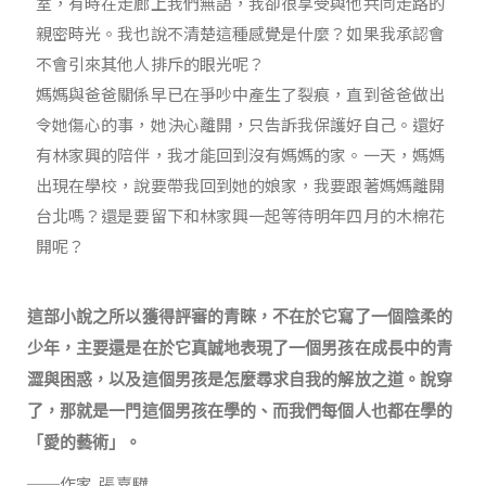
室，有時在走廊上我們無語，我卻很享受與他共同走路的
親密時光。我也說不清楚這種感覺是什麼？如果我承認會
不會引來其他人排斥的眼光呢？
媽媽與爸爸關係早已在爭吵中產生了裂痕，直到爸爸做出
令她傷心的事，她決心離開，只告訴我保護好自己。還好
有林家興的陪伴，我才能回到沒有媽媽的家。一天，媽媽
出現在學校，說要帶我回到她的娘家，我要跟著媽媽離開
台北嗎？還是要留下和林家興一起等待明年四月的木棉花
開呢？
這部小說之所以獲得評審的青睞，不在於它寫了一個陰柔的
少年，主要還是在於它真誠地表現了一個男孩在成長中的青
澀與困惑，以及這個男孩是怎麼尋求自我的解放之道。說穿
了，那就是一門這個男孩在學的、而我們每個人也都在學的
「愛的藝術」。
──作家 張嘉驊