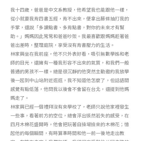
我十四歲，爸爸是中文系教授，他希望我也能跟他一樣，
從小就要我背四書五經，背不出來，便拿出藤條抽打我的
手掌，還說「多讀點書、多背點書，對你的未來才有幫
助。」媽媽因此常常和爸爸吵架。我最喜歡跟媽媽趁著爸
爸出差時，整理庭院，享受沒有背書壓力的生活。
林家興坐在我前座，他不只外表好看，吸引無數學姊和老
師的目光，還擁有一種我形容不出來的氣質，和我們一般
普通的男孩不一樣。總是很沉靜的他突然主動邀約我放學
後一起到中山站附近逛逛，我不知道他怎麼了，但話語間
感覺有點低落，他問我以後會不會留在台北，還提到他媽
媽走了。
林家興已經一個禮拜沒有來學校了，老師只說他家裡發生
一些事，看著前方的空位，總會浮出悵然若失的感受，在
四月木棉花盛開時，他會把玩著自操場撿來的木棉花；憶
起他的每個瞬間，有時算準時間和他一前一後地走出教