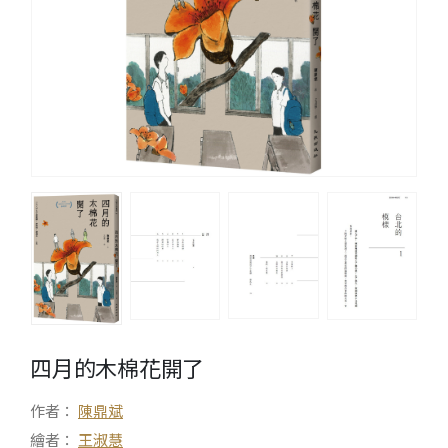
四月的木棉花開了
作者：
陳鼎斌
繪者：
王淑慧