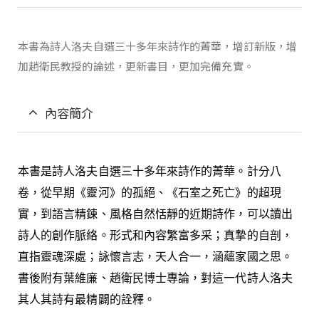
本書為詩人洛夫自選三十多年來詩作的菁華，增訂新版，增
加趙衛民教授的論述，更新書目，更加完備充實。
內容簡介
本書是詩人洛夫自選三十多年來詩作的菁華。計分八
卷，從早期《靈河》的孤絕、《石室之死亡》的超現
實，到語言精鍊、風格自然恬靜的近期詩作，可以讀出
詩人的創作脈絡。形式和內容繁富多采；真摯的自剖，
直指靈魂深處；詠懷言志，天人合一，涵蘊家國之思。
書後附有葉維廉、趙衛民博士專論，對這一代詩人洛夫
其人其詩有最精闢的詮釋。