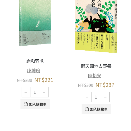
鹿和羽毛
開天闢地去野餐
陳坤琬
陳怡安
NT$
221
NT$
280
NT$
237
NT$
300
加入購物車
加入購物車