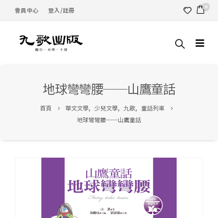
0
會員中心
登入/註冊
地球彎彎腰──山鷹童話
首頁
華文文學
,
少兒文學
,
九歌
,
童話列車
地球彎彎腰──山鷹童話