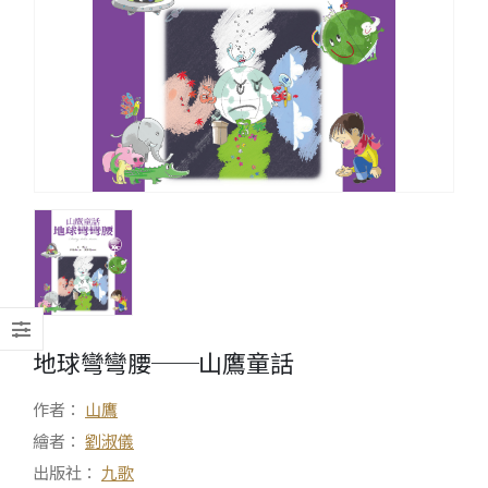
地球彎彎腰──山鷹童話
作者：
山鷹
繪者：
劉淑儀
出版社：
九歌