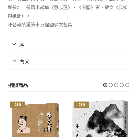
縣長》，長篇小說集《慧心蓮》、《突圍》等，散文《我鄉
與她鄉》。
陳若曦榮獲第十五屆國家文藝獎
序
內文
相關商品
-21%
-21%