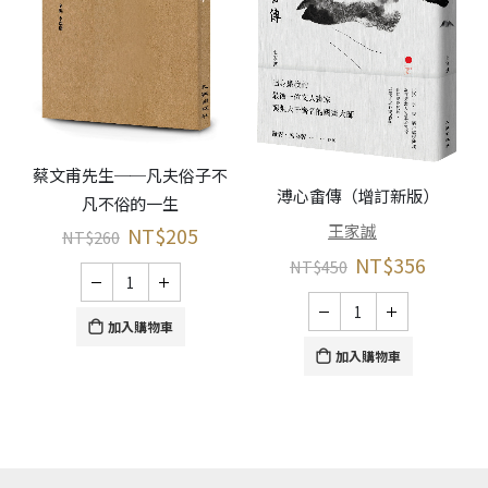
蔡文甫先生──凡夫俗子不
溥心畬傳（增訂新版）
凡不俗的一生
王家誠
NT$
205
NT$
260
NT$
356
NT$
450
加入購物車
加入購物車