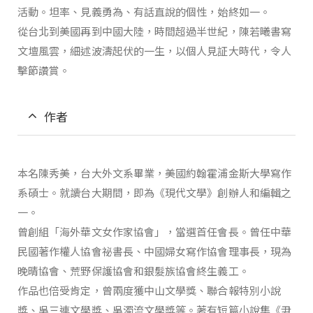
活動。坦率、見義勇為、有話直說的個性，始終如一。
從台北到美國再到中國大陸，時間超過半世紀，陳若曦書寫
文壇風雲，細述波濤起伏的一生，以個人見証大時代，令人
擊節讚賞。
作者
本名陳秀美，台大外文系畢業，美國約翰霍浦金斯大學寫作
系碩士。就讀台大期間，即為《現代文學》創辦人和編輯之
一。
曾創組「海外華文女作家協會」，當選首任會長。曾任中華
民國著作權人協會祕書長、中國婦女寫作協會理事長，現為
晚晴協會、荒野保護協會和銀髮族協會終生義工。
作品也倍受肯定，曾兩度獲中山文學獎、聯合報特別小說
獎、吳三連文學獎、吳濁流文學獎等。著有短篇小說集《尹