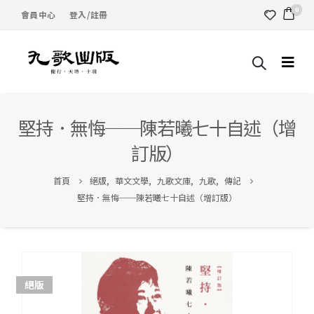
0
會員中心
登入/註冊
堅持．無悔──陳若曦七十自述（增
訂版）
首頁
絕版
,
華文文學
,
九歌文庫
,
九歌
,
傳記
堅持．無悔──陳若曦七十自述（增訂版）
絕版