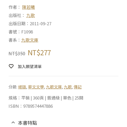
作者：
陳若曦
出版社：
九歌
出版日期：2011-09-27
書號：F1098
書系：
九歌文庫
NT$
277
NT$
350
加入願望清單
分類:
絕版
,
華文文學
,
九歌文庫
,
九歌
,
傳記
規格：平裝 | 360頁 | 普通級 | 單色 | 25開
ISBN：9789574447886
本書特點