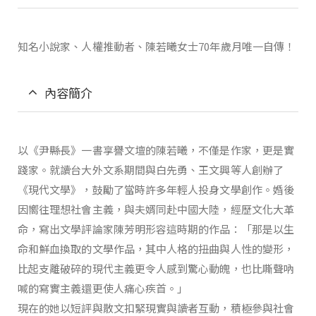
知名小說家、人權推動者、陳若曦女士70年歲月唯一自傳！
內容簡介
以《尹縣長》一書享譽文壇的陳若曦，不僅是作家，更是實
踐家。就讀台大外文系期間與白先勇、王文興等人創辦了
《現代文學》，鼓勵了當時許多年輕人投身文學創作。婚後
因嚮往理想社會主義，與夫婿同赴中國大陸，經歷文化大革
命，寫出文學評論家陳芳明形容這時期的作品：「那是以生
命和鮮血換取的文學作品，其中人格的扭曲與人性的變形，
比起支離破碎的現代主義更令人感到驚心動魄，也比嘶聲吶
喊的寫實主義還更使人痛心疾首。」
現在的她以短評與散文扣緊現實與讀者互動，積極參與社會