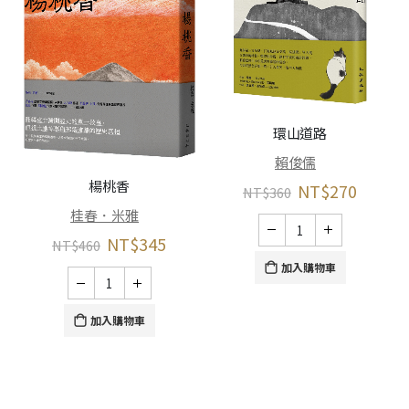
環山道路
賴俊儒
楊桃香
NT$
270
NT$
360
桂春．米雅
NT$
345
NT$
460
加入購物車
加入購物車