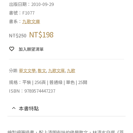
出版日期：2010-09-29
書號：F1077
書系：
九歌文庫
NT$
198
NT$
250
加入願望清單
分類:
華文文學
,
散文
,
九歌文庫
,
九歌
規格：平裝 | 256頁 | 普通級 | 單色 | 25開
ISBN：9789574447237
本書特點
繪製細筆插畫，配上清明有味的佛學散文，林清玄自選《菩