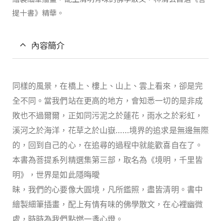
提十書》精華。
內容簡介
同樣的風景，在橋上、樓上、山上、雲上看來，卻是完
全不同。當我們站在更高的地方，會知悉一切的是非成
敗也不過爾爾，正如同污泥之於蓮花，雨水之於彩虹，
溪河之於海洋，花草之於山嶽……境界的追求是無邊無際
的，回到自己的心，在追尋的過程中就能歡喜自在了。
本書為菩提系列精選集第三部，取名為《境明，千里皆
明》，世界是如此隱晦曖
昧，我們的心要像大圓境，凡所鑑照，盡皆清明。書中
繪製細筆插畫，配上有情有味的佛學散文，在心裡幽微
處，時時為我們點燃一盞心燈。