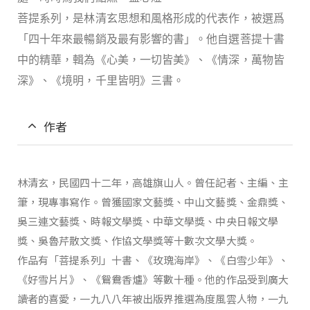
菩提系列，是林清玄思想和風格形成的代表作，被選爲
「四十年來最暢銷及最有影響的書」。他自選菩提十書
中的精華，輯為《心美，一切皆美》、《情深，萬物皆
深》、《境明，千里皆明》三書。
作者
林清玄，民國四十二年，高雄旗山人。曾任記者、主編、主
筆，現專事寫作。曾獲國家文藝獎、中山文藝獎、金鼎獎、
吳三連文藝獎、時報文學獎、中華文學獎、中央日報文學
獎、吳魯芹散文獎、作協文學獎等十數次文學大獎。
作品有「菩提系列」十書、《玫瑰海岸》、《白雪少年》、
《好雪片片》、《鴛鴦香爐》等數十種。他的作品受到廣大
讀者的喜愛，一九八八年被出版界推選為度風雲人物，一九