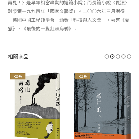
再見！〉是早年相當轟動的短篇小說；而長篇小說〈夏獵〉
則榮獲一九九四年「國家文藝獎」。二○○六年三月獲得
「美國中國工程師學會」頒發「科技與人文獎」。著有《夏
獵》、《最後的一隻紅頭烏鴉》。
相關商品
-25%
-25%