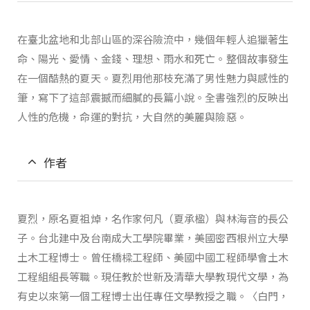
在臺北盆地和北部山區的深谷險流中，幾個年輕人追獵著生
命、陽光、愛情、金錢、理想、雨水和死亡。整個故事發生
在一個酷熱的夏天。夏烈用他那枝充滿了男性魅力與感性的
筆，寫下了這部震撼而細膩的長篇小說。全書強烈的反映出
人性的危機，命運的對抗，大自然的美麗與險惡。
作者
夏烈，原名夏祖焯，名作家何凡（夏承楹）與林海音的長公
子。台北建中及台南成大工學院畢業，美國密西根州立大學
土木工程博士。曾任橋樑工程師、美國中國工程師學會土木
工程組組長等職。現任教於世新及清華大學教現代文學，為
有史以來第一個工程博士出任專任文學教授之職。〈白門，