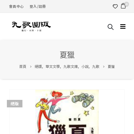
0
會員中心
登入/註冊
夏獵
首頁
絕版
,
華文文學
,
九歌文庫
,
小說
,
九歌
夏獵
絕版