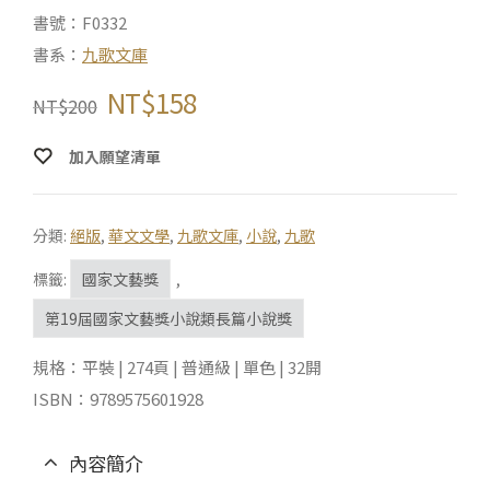
書號：F0332
書系：
九歌文庫
NT$
158
NT$
200
加入願望清單
分類:
絕版
,
華文文學
,
九歌文庫
,
小說
,
九歌
標籤:
國家文藝獎
,
第19屆國家文藝獎小說類長篇小說獎
規格：平裝 | 274頁 | 普通級 | 單色 | 32開
ISBN：9789575601928
內容簡介