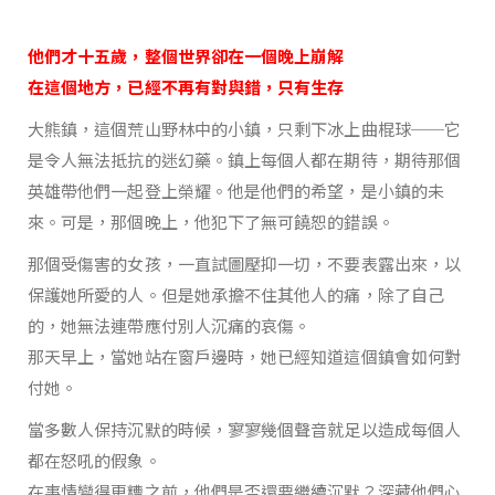
他們才十五歲，整個世界卻在一個晚上崩解
在這個地方，已經不再有對與錯，只有生存
大熊鎮，這個荒山野林中的小鎮，只剩下冰上曲棍球──它
是令人無法抵抗的迷幻藥。鎮上每個人都在期待，期待那個
英雄帶他們一起登上榮耀。他是他們的希望，是小鎮的未
來。可是，那個晚上，他犯下了無可饒恕的錯誤。
那個受傷害的女孩，一直試圖壓抑一切，不要表露出來，以
保護她所愛的人。但是她承擔不住其他人的痛，除了自己
的，她無法連帶應付別人沉痛的哀傷。
那天早上，當她站在窗戶邊時，她已經知道這個鎮會如何對
付她。
當多數人保持沉默的時候，寥寥幾個聲音就足以造成每個人
都在怒吼的假象。
在事情變得更糟之前，他們是否還要繼續沉默？深藏他們心