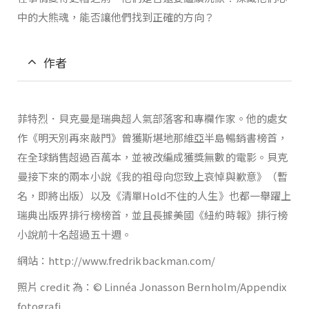
中的大熊魂，能否讓他們找到正確的方向？
作者
菲特烈．貝克曼是瑞典超人氣部落客和專欄作家。他的處女
作《明天別再來敲門》曾獲斯堪地那維亞半島暢銷書榜首，
在全球銷售超過百萬本，並被改編成獲獎無數的電影。貝克
曼接下來的兩本小說《我的祖母向您致上哀悼與歉意》（暫
名，即將出版）以及《清單Hold不住的人生》也都一舉躍上
瑞典出版界排行榜榜首，並且長據美國《紐約時報》排行榜
小說前十名超過五十週。
網站：http://www.fredrikbackman.com/
照片 credit 為：© Linnéa Jonasson Bernholm/Appendix
fotografi