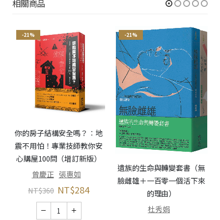
相關商品
-21%
-21%
你的房子結構安全嗎？︰地
震不用怕！專業技師教你安
心購屋100問（增訂新版）
遺族的生命與轉變套書（無
曾慶正
張惠如
臉雌雄＋一百零一個活下來
NT$
284
NT$
360
的理由）
杜秀娟