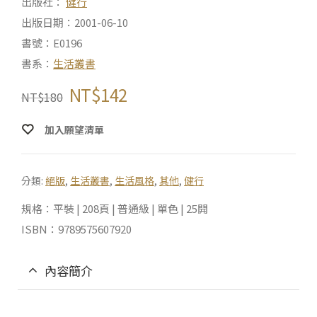
出版社：
健行
出版日期：2001-06-10
書號：E0196
書系：
生活叢書
NT$
142
NT$
180
加入願望清單
分類:
絕版
,
生活叢書
,
生活風格
,
其他
,
健行
規格：平裝 | 208頁 | 普通級 | 單色 | 25開
ISBN：9789575607920
內容簡介