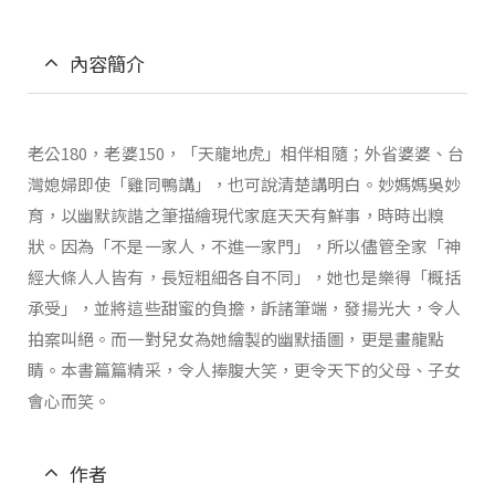
內容簡介
老公180，老婆150，「天龍地虎」相伴相隨；外省婆婆、台
灣媳婦即使「雞同鴨講」，也可說清楚講明白。妙媽媽吳妙
育，以幽默詼諧之筆描繪現代家庭天天有鮮事，時時出糗
狀。因為「不是一家人，不進一家門」，所以儘管全家「神
經大條人人皆有，長短粗細各自不同」，她也是樂得「概括
承受」，並將這些甜蜜的負擔，訴諸筆端，發揚光大，令人
拍案叫絕。而一對兒女為她繪製的幽默插圖，更是畫龍點
睛。本書篇篇精采，令人捧腹大笑，更令天下的父母、子女
會心而笑。
作者