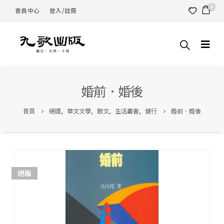
0
會員中心
登入/註冊
婚前．婚後
首頁
絕版
,
華文文學
,
散文
,
生活叢書
,
健行
婚前．婚後
絕版