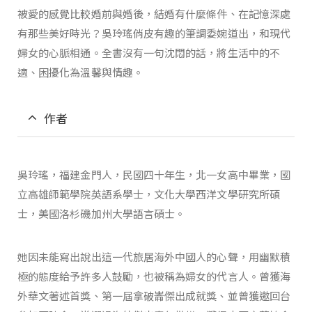
被愛的感覺比較婚前與婚後，結婚有什麼條件、在記憶深處
有那些美好時光？吳玲瑤俏皮有趣的筆調委婉道出，和現代
婦女的心脈相通。全書沒有一句沈悶的話，將生活中的不
適、困擾化為溫馨與情趣。
作者
吳玲瑤，福建金門人，民國四十年生，北一女高中畢業，國
立高雄師範學院英語系學士，文化大學西洋文學研究所碩
士，美國洛杉磯加州大學語言碩士。
她因未能寫出說出這一代旅居海外中國人的心聲，用幽默積
極的態度給予許多人鼓勵，也被稱為婦女的代言人。曾獲海
外華文著述首獎、第一屆拿破崙傑出成就獎、並曾獲邀回台