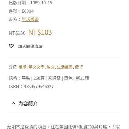
出版日期：1989-10-15
書號：E0004
書系：
生活叢書
NT$
103
NT$
130
加入願望清單
分類:
絕版
,
華文文學
,
散文
,
生活叢書
,
健行
規格：平裝 | 258頁 | 普通級 | 單色 | 新25開
ISBN：9789579546027
內容簡介
婚姻不是愛情的墳墓。住在美國比佛利山莊的吳玲瑤，即以