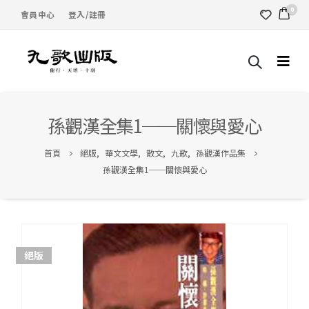
0
會員中心
登入/註冊
孫觀漢全集1──關懷與愛心
首頁
絕版
,
華文文學
,
散文
,
九歌
,
孫觀漢作品集
孫觀漢全集1──關懷與愛心
絕版