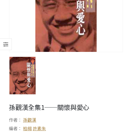
孫觀漢全集1──關懷與愛心
作者：
孫觀漢
編者：
柏楊
許素朱