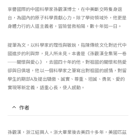
享譽國際的中國科學家孫觀漢博士，在中美斷交時隻身返
台，為國內的原子科學貢獻心力。除了學術領域外，他更是
身體力行的人道主義者，冒險營救柏陽，數十年如一日。
提筆為文，以科學家的理性與敏銳，指陳傳統文化對近代中
國進步的利與弊，見人所未見。本書是《孫觀漢全集第一卷
──關懷與愛心》，去國四十年的他，對祖國的關懷和熱愛
卻與日俱增，他以一個科學家之筆寫出對祖國的感情，對留
學生的期部A及提出驕傲、誠實、尊重、坦誠、勇氣、愛的
實現等新定義，語重心長，使人感動。
作者
孫觀漢，浙江紹興人。浙大畢業後去美四十多年，美國匹茲