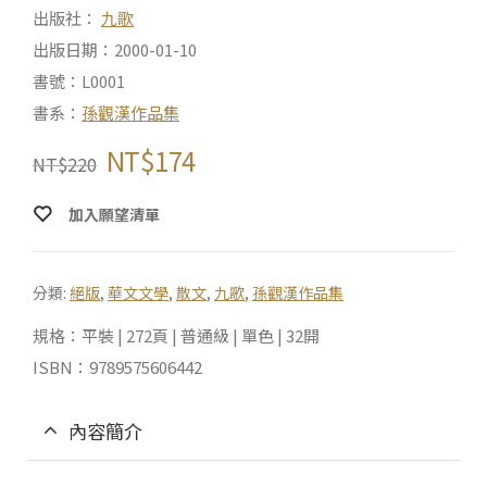
出版社：
九歌
出版日期：2000-01-10
書號：L0001
書系：
孫觀漢作品集
NT$
174
NT$
220
加入願望清單
分類:
絕版
,
華文文學
,
散文
,
九歌
,
孫觀漢作品集
規格：平裝 | 272頁 | 普通級 | 單色 | 32開
ISBN：9789575606442
內容簡介