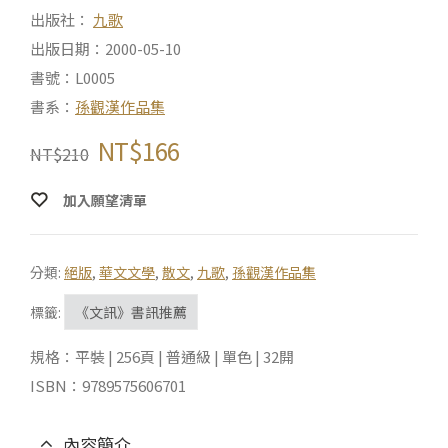
出版社：
九歌
出版日期：2000-05-10
書號：L0005
書系：
孫觀漢作品集
NT$
166
NT$
210
加入願望清單
分類:
絕版
,
華文文學
,
散文
,
九歌
,
孫觀漢作品集
標籤:
《文訊》書訊推薦
規格：平裝 | 256頁 | 普通級 | 單色 | 32開
ISBN：9789575606701
內容簡介