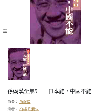
孫觀漢全集5──日本能，中國不能
作者：
孫觀漢
編者：
柏楊
許素朱