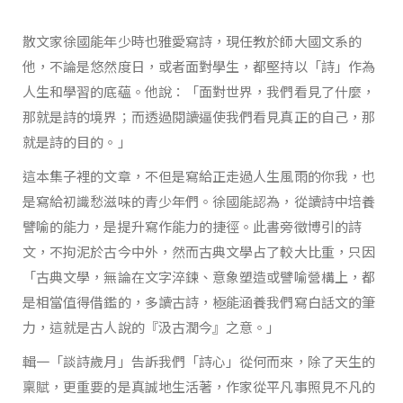
散文家徐國能年少時也雅愛寫詩，現任教於師大國文系的
他，不論是悠然度日，或者面對學生，都堅持以「詩」作為
人生和學習的底蘊。他說：「面對世界，我們看見了什麼，
那就是詩的境界；而透過閱讀逼使我們看見真正的自己，那
就是詩的目的。」
這本集子裡的文章，不但是寫給正走過人生風雨的你我，也
是寫給初識愁滋味的青少年們。徐國能認為，從讀詩中培養
譬喻的能力，是提升寫作能力的捷徑。此書旁徵博引的詩
文，不拘泥於古今中外，然而古典文學占了較大比重，只因
「古典文學，無論在文字淬鍊、意象塑造或譬喻營構上，都
是相當值得借鑑的，多讀古詩，極能涵養我們寫白話文的筆
力，這就是古人說的『汲古潤今』之意。」
輯一「談詩歲月」告訴我們「詩心」從何而來，除了天生的
稟賦，更重要的是真誠地生活著，作家從平凡事照見不凡的