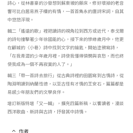
詩心，從林書豪的沙發想到蘇東坡的藤床，修好壞掉的老音
響可比白居易燕子樓的有情，一首首雋永的唐詩宋詞，自其
中悠悠浮現。
輯二「遙遠的歌」裡把讀詩的視角拉到西方或近代，泰戈爾
的詩句撞擊著少年徐國能的心，接下來的慘綠歲月中，他更
在顧城的〈小巷〉詩中找到文字的鑰匙，開始塗鴉寫詩，
「在我青澀的少年歲月裡，詩使我懂得憐憫與哀愁，而也終
使我成為一個不再寂寞的人了。」
輯三「帶一首詩去旅行」從古典詩裡的田園寫到古情詩，從
陶淵明讀到納蘭性德，以至古怪有才情的王安石，篇篇都是
易感少年朋友們的文學良伴。
增訂新版特增「又一輯」，擴充四篇新稿，以饗讀者，漫談
西洋歌曲、新詩與古詩，抒發其中詩情。
作者