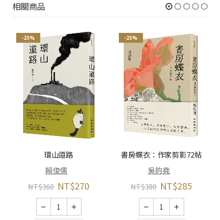
相關商品
-25%
-25%
環山道路
書房蝶衣：作家剪影72帖
賴俊儒
吳鈞堯
NT$
270
NT$
285
NT$
360
NT$
380