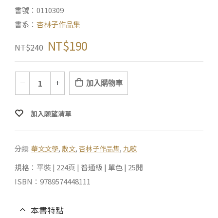
書號：0110309
書系：
杏林子作品集
NT$
190
NT$
240
加入購物車
加入願望清單
分類:
華文文學
,
散文
,
杏林子作品集
,
九歌
規格：平裝 | 224頁 | 普通級 | 單色 | 25開
ISBN：9789574448111
本書特點