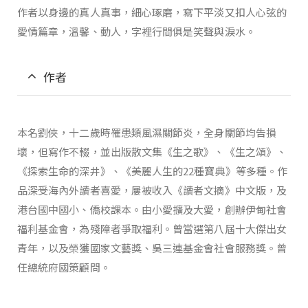
作者以身邊的真人真事，細心琢磨，寫下平淡又扣人心弦的
愛情篇章，溫馨、動人，字裡行間俱是笑聲與淚水。
作者
本名劉俠，十二歲時罹患類風濕關節炎，全身關節均告損
壞，但寫作不輟，並出版散文集《生之歌》、《生之頌》、
《探索生命的深井》、《美麗人生的22種寶典》等多種。作
品深受海內外讀者喜愛，屢被收入《讀者文摘》中文版，及
港台國中國小、僑校課本。由小愛擴及大愛，創辦伊甸社會
福利基金會，為殘障者爭取福利。曾當選第八屆十大傑出女
青年，以及榮獲國家文藝獎、吳三連基金會社會服務獎。曾
任總統府國策顧問。