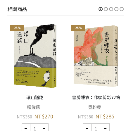
相關商品
-25%
-25%
環山道路
書房蝶衣：作家剪影72帖
賴俊儒
吳鈞堯
NT$
270
NT$
285
NT$
360
NT$
380