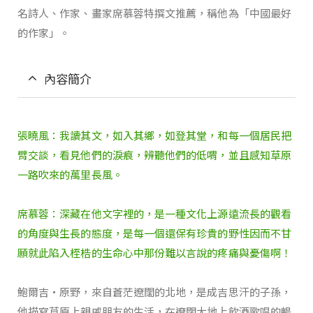
名詩人、作家、畫家席慕蓉特撰文推薦，稱他為「中國最好
的作家」。
內容簡介
張曉風：我讀其文，如入其鄉，如登其堂，和每一個居民把
臂交談，看見他們的淚痕，辨聽他們的低喟，並且感知草原
一路吹來的萬里長風。
席慕蓉：深藏在他文字裡的，是一種文化上源遠流長的觀看
的角度與生長的態度，是每一個還保有珍貴的野性因而不甘
願就此陷入桎梏的生命心中那份難以言說的疼痛與憂傷啊！
鮑爾吉‧原野，來自蒼茫遼闊的北地，是成吉思汗的子孫，
他描寫草原上親戚朋友的生活，在遼闊大地上飲酒歌唱的暢