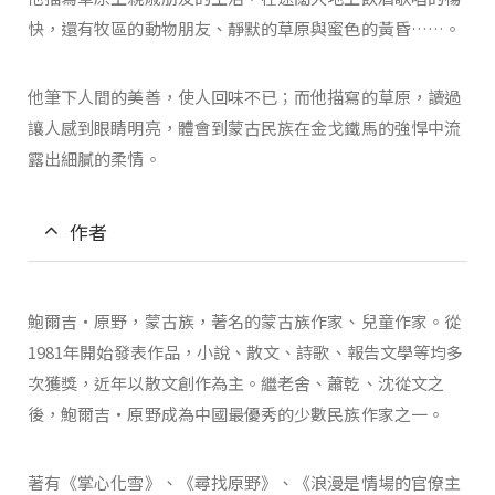
快，還有牧區的動物朋友、靜默的草原與蜜色的黃昏……。
他筆下人間的美善，使人回味不已；而他描寫的草原，讀過
讓人感到眼睛明亮，體會到蒙古民族在金戈鐵馬的強悍中流
露出細膩的柔情。
作者
鮑爾吉‧原野，蒙古族，著名的蒙古族作家、兒童作家。從
1981年開始發表作品，小說、散文、詩歌、報告文學等均多
次獲獎，近年以散文創作為主。繼老舍、蕭乾、沈從文之
後，鮑爾吉‧原野成為中國最優秀的少數民族作家之一。
著有《掌心化雪》、《尋找原野》、《浪漫是情場的官僚主