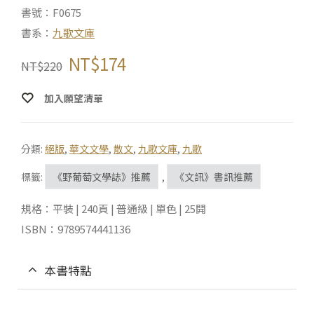
書號：F0675
書系：
九歌文庫
NT$
174
NT$
220
加入願望清單
分類:
絕版
,
華文文學
,
散文
,
九歌文庫
,
九歌
標籤:
《野葡萄文學誌》推薦
,
《文訊》書訊推薦
規格：平裝 | 240頁 | 普通級 | 單色 | 25開
ISBN：9789574441136
本書特點