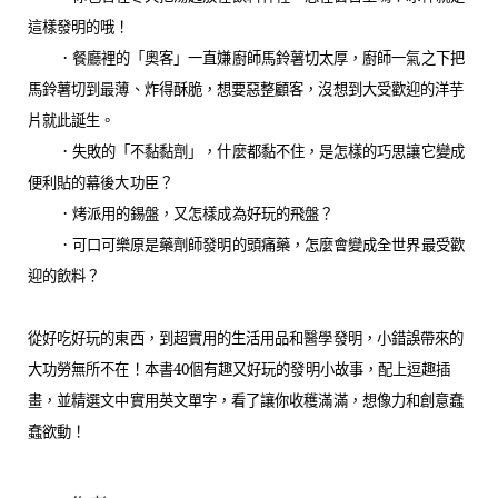
這樣發明的哦！
．餐廳裡的「奧客」一直嫌廚師馬鈴薯切太厚，廚師一氣之下把
馬鈴薯切到最薄、炸得酥脆，想要惡整顧客，沒想到大受歡迎的洋芋
片就此誕生。
．失敗的「不黏黏劑」，什麼都黏不住，是怎樣的巧思讓它變成
便利貼的幕後大功臣？
．烤派用的錫盤，又怎樣成為好玩的飛盤？
．可口可樂原是藥劑師發明的頭痛藥，怎麼會變成全世界最受歡
迎的飲料？
從好吃好玩的東西，到超實用的生活用品和醫學發明，小錯誤帶來的
大功勞無所不在！本書
40
個有趣又好玩的發明小故事，配上逗趣插
畫，並精選文中實用英文單字，看了讓你收穫滿滿，想像力和創意蠢
蠢欲動！