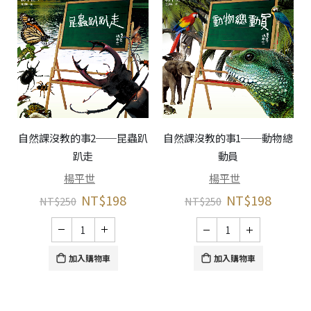
自然課沒教的事2──昆蟲趴
自然課沒教的事1──動物總
大
趴走
動員
楊平世
楊平世
NT$
198
NT$
198
NT$
250
NT$
250
加入購物車
加入購物車