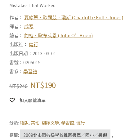
Mistakes That Worked
作者：
夏綠蒂．歐爾茲．瓊斯 (Charlotte Foltz Jones)
譯者：
成寒
繪者：
約翰．歐布萊恩 (John O’Brien)
出版社：
健行
出版日期：2013-03-01
書號：0205015
書系：
學習館
NT$
190
NT$
240
加入願望清單
分類:
絕版
,
其他
,
翻譯文學
,
學習館
,
健行
標籤:
2009北市圖各級學校推薦書單／國小／暑假
,