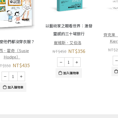
以藝術家之眼看世界：激發
靈感的三十場旅行
齊克果（S
Kie
麼他們都沒穿衣服？
崔維斯．艾伯洛
NT$
2
NT$
356
西．霍奇（Susie
NT$
450
Hodge）
NT$
435
T$
550
加入購物車
加入購物車