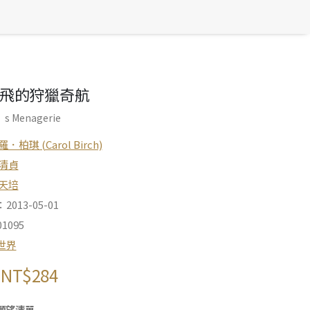
飛的狩獵奇航
s Menagerie
．柏琪 (Carol Birch)
清貞
天培
013-05-01
1095
世界
NT$
284
願望清單