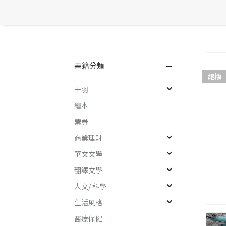
書籍分類
絕版
十羽
繪本
票券
商業理財
華文文學
翻譯文學
人文/ 科學
生活風格
醫療保健