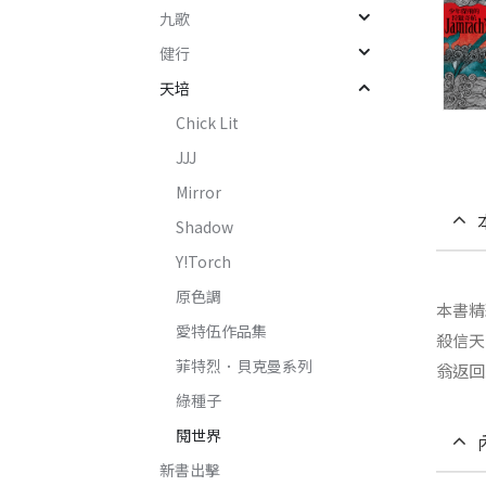
九歌
健行
天培
Chick Lit
JJJ
Mirror
Shadow
Y!Torch
原色調
本書精
愛特伍作品集
殺信天
菲特烈．貝克曼系列
翁返回
綠種子
閱世界
新書出擊