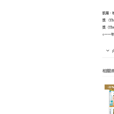
凱羅．
獎 （
Th
獎（
Th
○一一
相關
-21%
-21%
-21