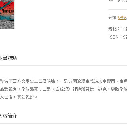
分類:
絕版
規格：平裝 |
ISBN：97
本書特點
彩借用西方文學史上三個暗喻：一是英國浪漫主義詩人塞繆爾‧泰
翁受報應，全船渴死；二是《白鯨記》裡追殺莫比‧迪克，導致全
人世後，真幻難辨。
內容簡介