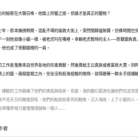
方的秘密在大聲召喚，他踏上狩獵之旅，但誰才是真正的獵物？
七年，原本擁擠熱鬧、混亂不堪的倫敦大街上，突然間靜謐無聲，彷彿時間也
下一刻他就像小貓一樣，被老虎叼在嘴裡。幸賴老虎暫時的主人──奇獸園負責
，他也成了奇獸園裡的一員。
的工作是蒐集來自世界各地的珍禽異獸，然後賣給王公貴族或者富商大賈，同
嶼上的龍。兩個星期之內，完全沒有航海經驗的傑飛，就得跟著一群水手搭捕
，捕鯨的工作磨練了他們的勇氣與技術，但是，海的變幻莫測也讓他們吃足苦
夜不見天日的颶風怒吼，他們的船宛如垂死的鯨魚，沉入海底，上了小艇的人
有某種黑暗力量慢慢侵蝕每一個人
……
作者