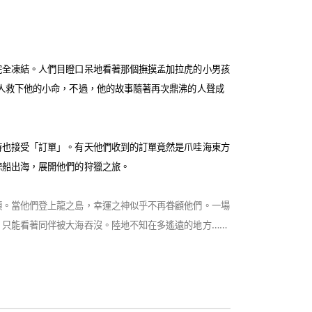
完全凍結。人們目瞪口呆地看著那個撫摸孟加拉虎的小男孩
人救下他的小命，不過，他的故事隨著再次鼎沸的人聲成
時也接受「訂單」。有天他們收到的訂單竟然是爪哇海東方
鯨船出海，展開他們的狩獵之旅。
頭。當他們登上龍之島，幸運之神似乎不再眷顧他們。一場
，只能看著同伴被大海吞沒。陸地不知在多遙遠的地方
……