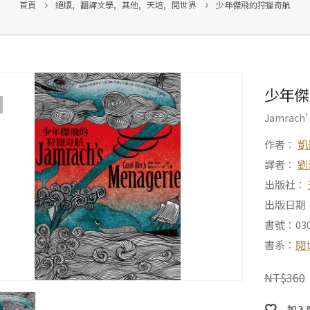
首頁
絕版
,
翻譯文學
,
其他
,
天培
,
閱世界
少年傑飛的狩獵奇航
少年傑
Jamrach’
作者：
凱羅
譯者：
劉
出版社：
出版日期：2
書號：030
書系：
閱
NT$
360
加入