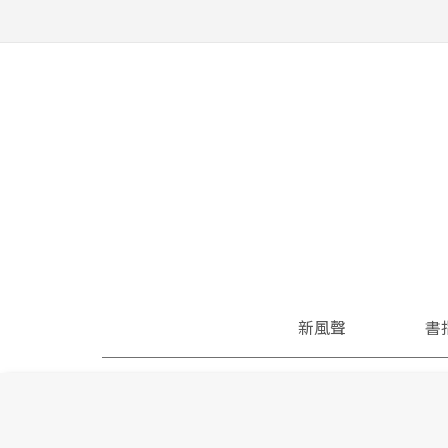
新風聲
書