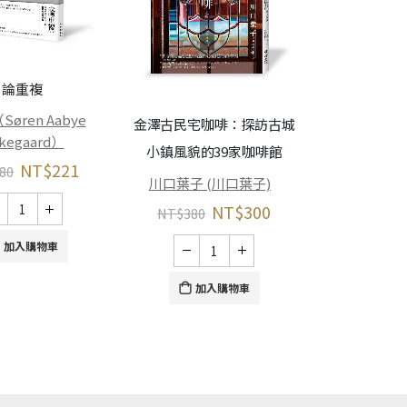
論重複
探訪82家古
咖啡套書（金
øren Aabye
金澤古民宅咖啡：探訪古城
rkegaard）
＋京都古
小鎮風貌的39家咖啡館
NT$
221
80
川口葉子 
川口葉子 (川口葉子)
NT$
720
NT$
300
NT$
380
加入購物車
加
加入購物車