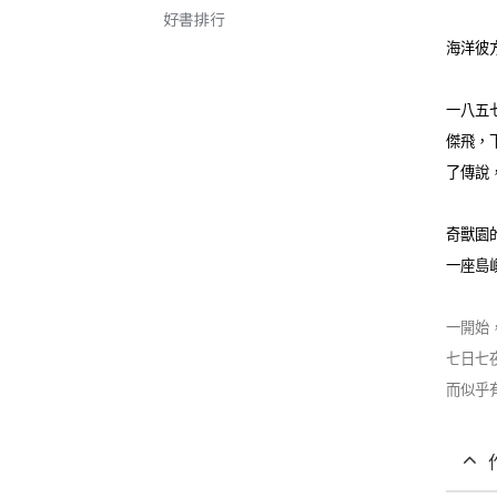
好書排行
海洋彼
一八五
傑飛，
了傳說
奇獸園
一座島
一開始
七日七
而似乎