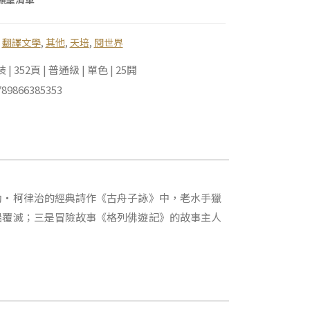
,
翻譯文學
,
其他
,
天培
,
閱世界
 352頁 | 普通級 | 單色 | 25開
89866385353
勒‧柯律治的經典詩作《古舟子詠》中，老水手獵
船覆滅；三是冒險故事《格列佛遊記》的故事主人