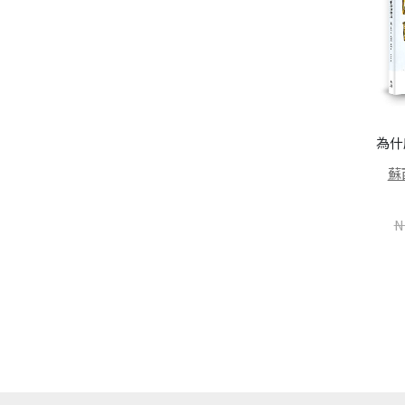
為什
他們在這裡寫作：五十位文
不可兒戲（全新版）
蘇
學家的靈感空間
王爾德 (Oscar Wilde)
亞歷克斯．強森 (Alex
N
NT$
221
NT$
280
Johnson)
NT$
356
NT$
450
加入購物車
加入購物車