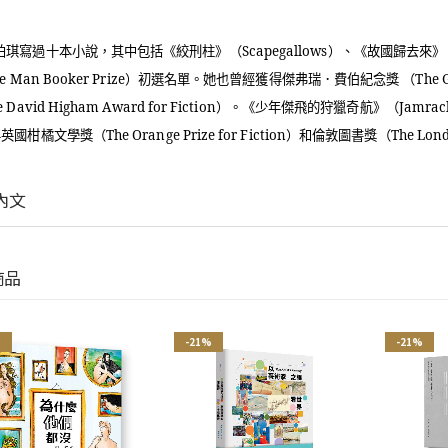
柏琪寫過十本小說，其中包括《絞刑柱》（
Scapegallows
）、《故國歸去來》
e Man Booker Prize
）初選名單。她也曾經獲得傑弗瑞．費伯紀念獎 （
The 
e David Higham Award for Fiction
）。《少年傑飛的狩獵奇航》（
Jamrac
年英國柑橘文學獎（
The Orange Prize for Fiction
）和倫敦圖書獎（
The Lon
內文
商品
%
-21%
-21%