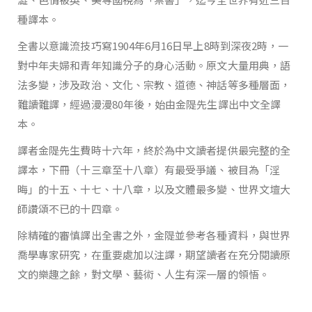
種譯本。
全書以意識流技巧寫1904年6月16日早上8時到深夜2時，一
對中年夫婦和青年知識分子的身心活動。原文大量用典，語
法多變，涉及政治、文化、宗教、道德、神話等多種層面，
難讀難譯，經過漫漫80年後，始由金隄先生譯出中文全譯
本。
譯者金隄先生費時十六年，終於為中文讀者提供最完整的全
譯本，下冊（十三章至十八章）有最受爭議、被目為「淫
晦」的十五、十七、十八章，以及文體最多變、世界文壇大
師讚頌不已的十四章。
除精確的審慎譯出全書之外，金隄並參考各種資料，與世界
喬學專家研究，在重要處加以注譯，期望讀者在充分閱讀原
文的樂趣之餘，對文學、藝術、人生有深一層的領悟。