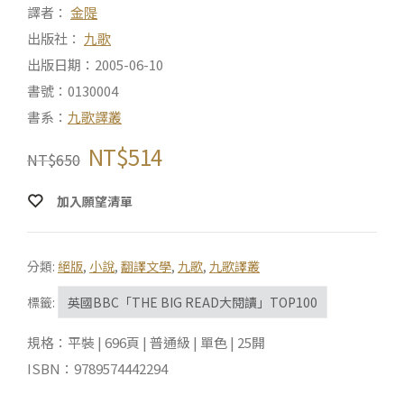
譯者：
金隄
出版社：
九歌
出版日期：2005-06-10
書號：0130004
書系：
九歌譯叢
NT$
514
NT$
650
加入願望清單
分類:
絕版
,
小說
,
翻譯文學
,
九歌
,
九歌譯叢
標籤:
英國BBC「THE BIG READ大閱讀」TOP100
規格：平裝 | 696頁 | 普通級 | 單色 | 25開
ISBN：9789574442294