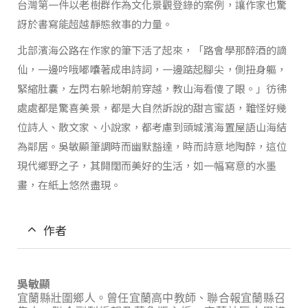
台灣第一件以老樹群作為文化景觀登錄的案例，讓作家也驚
訝於書寫能超越靜態敘事的力量。
北部濱海公路在作家的筆下活了起來，「路會學那醉酒的謫
仙，一邊吟哦嘟囔著成串詩詞，一邊踮起腳尖，側扭身軀，
緊縮肚囊，左閃右躲地朝前穿越，教山海看傻了眼。」彷彿
處處都是驚喜美景，都是大自然訴說的甜言蜜語，難怪好幾
位詩人、散文家、小說家，都考慮到頭城濱海置屋語山海結
為鄰居。吳敏顯筆調時而幽默豁達，時而詩意地陶醉，這位
現代鄉野之子，其開闊而美好的生活，如一幅寫意的水墨
畫，在紙上悠然盡現。
作者
吳敏顯
宜蘭縣壯圍鄉人。曾任宜蘭高中教師、聯合報宜蘭縣召