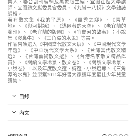
集人、聯合副刊編輯及萬象版主編、宜蘭社區大學講
師、宜蘭縣文獻委員會委員、《九彎十八拐》文學雜誌
編輯。
著有散文集《我的平原》、《靈秀之鄉》、《青草
地》、《與河對話》、《逃匿者的天空》、《老宜蘭的
腳印》、《老宜蘭的版圖》、《宜蘭河的故事》；小說
集《沒鼻牛》、《三角潭的水鬼》等書。
作品曾獲選入《中國當代散文大展》、《中國現代文學
年選》、《中華現代文學大系》、《台灣當代散文精
選》、《台灣藝術散文選》、《台港名家散文精品鑑
賞》、《閱讀文學地景‧散文卷》、《閱讀文學地景‧
小說卷》，以及年度散文選、詩選、小說選等。《三角
潭的水鬼》並榮獲
2014
年好書大家讀年度最佳少年兒童
讀物。
目錄
內文