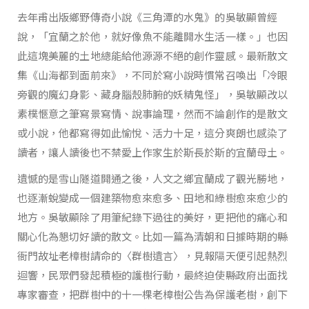
去年甫出版鄉野傳奇小說《三角潭的水鬼》的吳敏顯曾經
說，「宜蘭之於他，就好像魚不能離開水生活一樣。」也因
此這塊美麗的土地總能給他源源不絕的創作靈感。最新散文
集《山海都到面前來》，不同於寫小說時慣常召喚出「冷眼
旁觀的魔幻身影、藏身腦殼肺腑的妖精鬼怪」，吳敏顯改以
素樸愜意之筆寫景寫情、說事論理，然而不論創作的是散文
或小說，他都寫得如此愉悅、活力十足，這分爽朗也感染了
讀者，讓人讀後也不禁愛上作家生於斯長於斯的宜蘭母土。
遺憾的是雪山隧道開通之後，人文之鄉宜蘭成了觀光勝地，
也逐漸蛻變成一個建築物愈來愈多、田地和綠樹愈來愈少的
地方。吳敏顯除了用筆紀錄下過往的美好，更把他的痛心和
關心化為懇切好讀的散文。比如一篇為清朝和日據時期的縣
衙門故址老樟樹請命的〈群樹遺言〉，見報隔天便引起熱烈
迴響，民眾們發起積極的護樹行動，最終迫使縣政府出面找
專家審查，把群樹中的十一棵老樟樹公告為保護老樹，創下