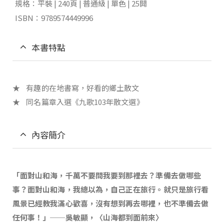
規格：平裝 | 240頁 | 普通級 | 單色 | 25開
ISBN：9789574449996
本書特點
★ 有趣的在地書寫，好看的鄉土散文
★ 同名篇章入選《九歌103年散文選》
內容簡介
「面對山和海，千萬不要問我要到那裡去？準備去做哪些
事？面對山和海，我總以為，自己正在旅行。就只是旅行看
風景已經教我滿心歡喜，沒有想到再去哪裡，也不準備去做
任何事！」──吳敏顯，〈山海都到面前來〉