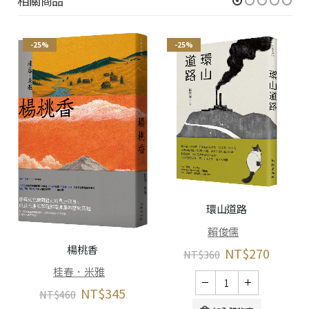
相關商品
-25%
-25%
環山道路
賴俊儒
楊桃香
NT$
270
NT$
360
桂春．米雅
NT$
345
NT$
460