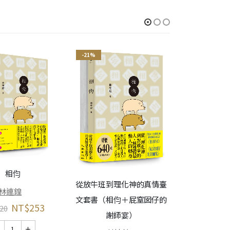
-21%
-21%
相伨
從放牛班到理化神的真情臺
林連鍠
文套書（相伨＋屁窒囡仔的
繼續微笑
NT$
253
20
謝師宴）
杜