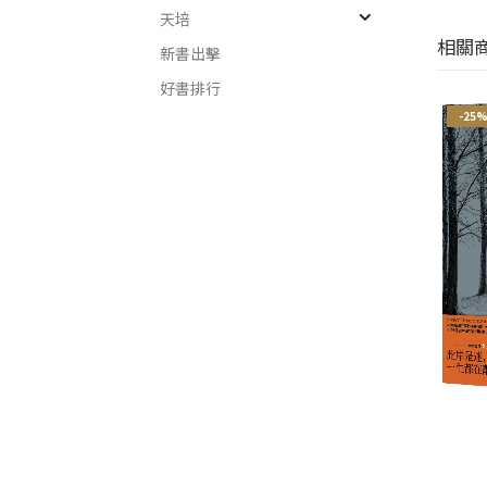
天培
相關
新書出擊
好書排行
-21%
-25%
-25
李昂靈異三部曲：看得見的
鬼、附身、彼岸的川婆
楊桃香
李昂
桂春．米雅