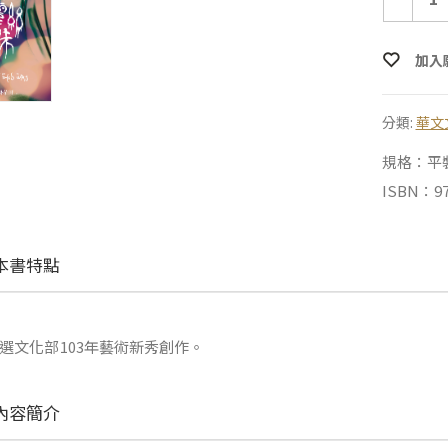
加入
分類:
華文
規格：平裝 |
ISBN：97
本書特點
選文化部103年藝術新秀創作。
內容簡介