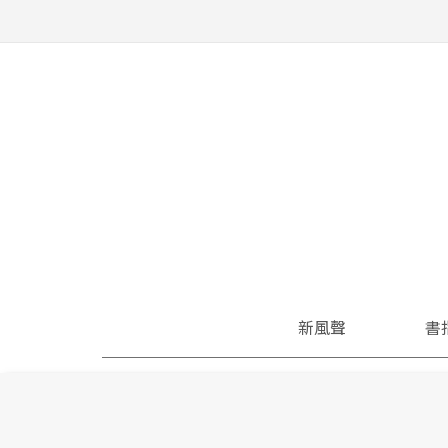
新風聲
書