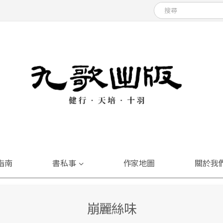
指南
書私事
作家地圖
關於我
崩麗絲味