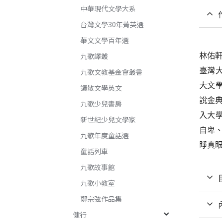
中華現代文學大系
台灣文學30年菁英選
華文文學百年選
林佑
九歌譯叢
臺灣
九歌文教基金會叢書
大文
讀散文學英文
說金
九歌少兒書房
入大
新世紀少兒文學家
自卑
九歌年度童話選
睜真
童話列車
九歌故事館
九歌小教室
鄭宗弦作品集
健行