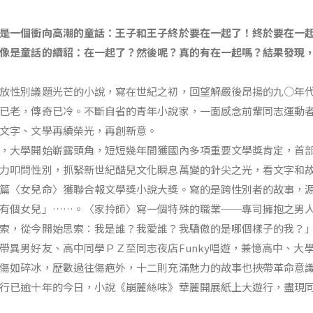
是一個衝向高潮的童話：王子和王子終於要在一起了！終於要在一
像是童話的續貂：在一起了？然後呢？真的有在一起嗎？結果發現
放性別議題光芒的小說，寫在世紀之初，回望解嚴後昂揚的九○年
已老，傳奇已冷。不斷自省的青年小說家，一面感念前輩同志運動
文字、文學再續榮光，再創新意。
，大學開始嶄露頭角，短短幾年間獲國內多項重要文學獎肯定，首
力叩問性別，抓緊新世紀酷兒文化瞬息萬變的針尖之光，看文字和
篇〈女兒命〉獲聯合報文學獎小說大獎。寫的是跨性別者的故事，
有個女兒」……。〈家拎師〉寫一個特殊的職業──專司擁抱之男
索，從今開始思索：我是誰？我愛誰？我驕傲的是哪個樣子的我？」〈
帶異男好友、高中同學ＰＺ至同志夜店Funky唱遊，兼憶高中、大
傷如碎冰，歷數過往傷疤外，十二則充滿魅力的故事也挾帶革命意
行已逾十年的今日，小說《崩麗絲味》華麗開展紙上大遊行，盡現