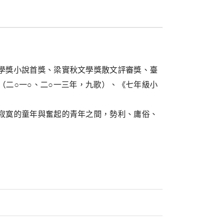
學獎小說首獎、梁實秋文學獎散文評審獎、臺
（二○一○、二○一三年，九歌）、《七年級小
寂寞的童年與奮起的青年之間，勢利、庸俗、