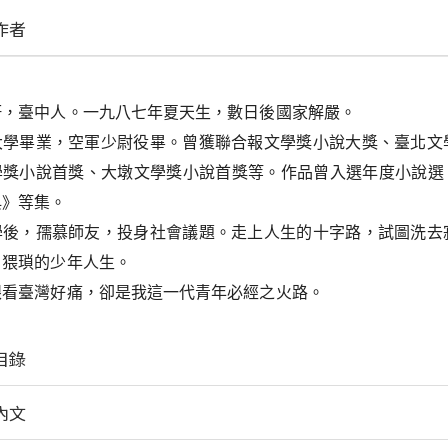
作者
軒，
臺中人。一九八七年夏天生，數日後國家解嚴。
大學畢業，空軍少尉役畢。曾獲聯合報文學獎小說大獎、臺北文
學獎小說首獎、大墩文學獎小說首獎等。作品曾入選年度小說選
典》等集。
學後，孺慕師友，投身社會議題。走上人生的十字路，試圖洗去
、猥瑣的少年人生。
眼看臺灣好痛，卻是我這一代青年必經之火路。
目錄
內文