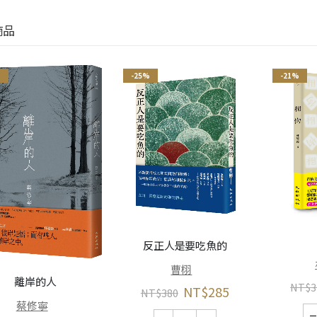
商品
%
-25%
-21%
反正人是要吃魚的
曹栩
離岸的人
NT$
3
NT$
285
NT$
380
蔡修寧