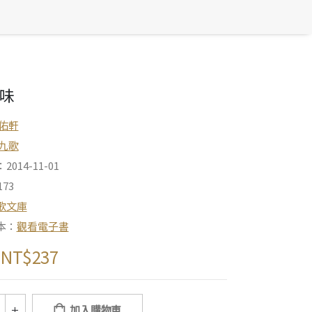
味
佑軒
九歌
014-11-01
73
歌文庫
本：
觀看電子書
NT$
237
加入購物車