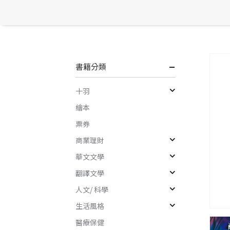
書籍分類
十羽
繪本
票券
商業理財
華文文學
翻譯文學
人文/ 科學
生活風格
醫療保健