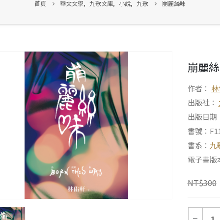
首頁
華文文學
,
九歌文庫
,
小說
,
九歌
崩麗絲味
崩麗絲
作者：
林
出版社：
出版日期：2
書號：F11
書系：
九
電子書版
NT$
300