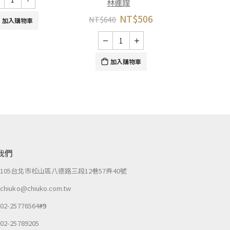
林連鍠
NT$
400
NT$
506
NT$
640
加入購物車
加
加入購物車
我們
：
105台北市松山區八德路三段12巷57弄40號
：
chiuko@chiuko.com.tw
：
02-25776564
#9
：
02-25789205