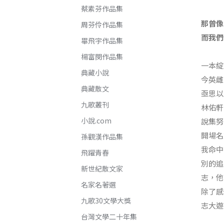
蔡素芬作品集
那曾像
周芬伶作品集
而我們
畢飛宇作品集
楊富閔作品集
一本綻
典藏小說
今英雌
典藏散文
亟思以
九歌叢刊
林佑軒
小說.com
說集努
開場名
孫觀漢作品集
我命中
飛躍青春
別的追
新世紀散文家
志，他
名家名著選
除了感
九歌30文學大獎
志大遊
台灣文學二十年集