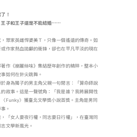
起了！
，王子和王子還是不能結婚……
代，眾家英雌悍婆美Ｔ，只像一個遙遠的傳奇。如
者或作家熱血拋顱的衝鋒，卻也在平凡平淡的現在
部著作《崩麗絲味》集結歷年創作的精粹，整本小
故事如何在針尖跳舞。
源於身為獨子的男主角父親一句閒言：「算命師說
人的故事。這是一聲號角：「我是誰？我將展開性
Funky〉獲臺北文學獎小說首獎。主角是男同
學事。
識，「女人要夜行權，同志要日行權」，在臺灣同
同志文學新風光。