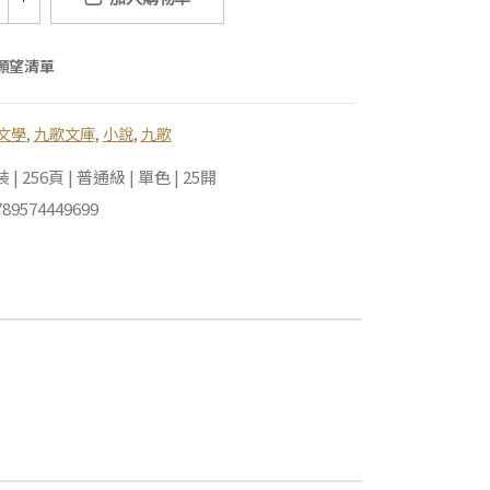
願望清單
文學
,
九歌文庫
,
小說
,
九歌
 256頁 | 普通級 | 單色 | 25開
89574449699