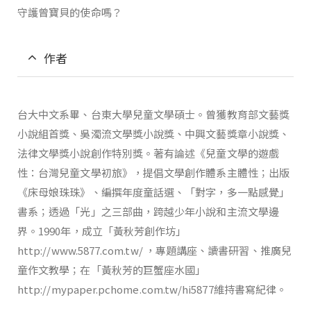
守護曾寶貝的使命嗎？
作者
台大中文系畢、台東大學兒童文學碩士。曾獲教育部文藝獎
小說組首獎、吳濁流文學獎小說獎、中興文藝獎章小說獎、
法律文學獎小說創作特別獎。著有論述《兒童文學的遊戲
性：台灣兒童文學初旅》，提倡文學創作體系主體性；出版
《床母娘珠珠》、編撰年度童話選、「對字，多一點感覺」
書系；透過「光」之三部曲，跨越少年小說和主流文學邊
界。1990年，成立「黃秋芳創作坊」
http://www.5877.com.tw/ ，專題講座、讀書研習、推廣兒
童作文教學；在「黃秋芳的巨蟹座水國」
http://mypaper.pchome.com.tw/hi5877維持書寫紀律。