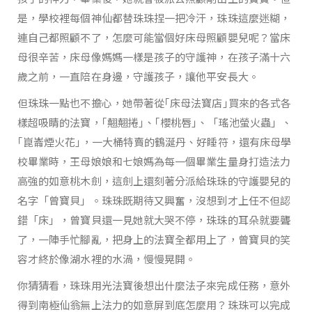
是，學校裡每個神仙都替珠珠捏一把冷汗，珠珠這麼迷糊，
連自己都照顧不了，怎麼可能當個好床母照顧嬰兒呢？當床
母很辛苦，床母像媽媽一樣是孩子的守護神，在孩子滿十六
歲之前，一直陪在身邊，守護孩子，讓他平安長大。
但珠珠一點也不擔心，她帶著從｢床母法寶店｣買來的各式各
樣超吸睛的法寶，｢翹翹捲｣、｢櫻桃唇｣、「瑤池螢火蟲」、
｢崑崙煙火花｣，一大桶特賣的鶴涎丹、好睡符，還有床母學
校畢業時，王母娘娘和七娘媽為每一個畢業生量身打造法力
高強的如意桃木劍，這劍上還刻著分派給珠珠的守護嬰兒的
名字「曾寶貝」。珠珠既期待又興奮，沒想到才上任不但認
錯「床」，曾寶貝還一見她就大哭不停，珠珠的耳朵就要聾
了，一陣手忙腳亂，把身上的法寶全都用上了，曾寶貝的笑
容才終於像湖水裡的水渦，慢慢晃開。
你猜猜看，珠珠用光法寶後想出什麼法子來完成任務，意外
得到南極仙翁無上法力的如意屏到底怎麼用？珠珠可以完成