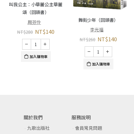
叫我公主：小華麗公主華麗
頌（回頭書）
春
舞街少年（回頭書）
周芬伶
李光福
NT$
140
NT$
280
NT$
140
NT$
260
加入購物車
加入購物車
關於我們
服務說明
九歌出版社
會員常見問題