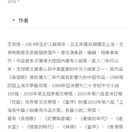
占位。
作者
王安憶，1954年生於江蘇南京，五五年隨母親遷至上海，文
革時期曾至安徽插隊落戶。曾任演奏員、編輯，現專事寫
作。作品曾多次獲得大陸國內優秀小說獎，是八○年代以
來，全球華文讀者心目中最重要的中文小說家之一。其作品
《長恨歌》曾榮獲九○年代最有影響力的中國作品、1998第
四屆上海文學藝術獎、1999年亞洲週刊二十世紀中文小說
100強、2000年第五屆茅盾文學獎、2001年第六屆星洲日報
「花蹤」世界華文文學獎。《富萍》則獲2003年第六屆「上
海長中篇小說優秀作品大獎」長篇小說二等獎。
著有《長恨歌》、《紀實與虛構》、《憂傷的年代》、《處
女蛋》、《隱居的時代》、《妹頭》、《富萍》、《香港情