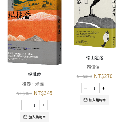
環山道路
賴俊儒
楊桃香
NT$
270
NT$
360
桂春．米雅
NT$
345
NT$
460
加入購物車
加入購物車