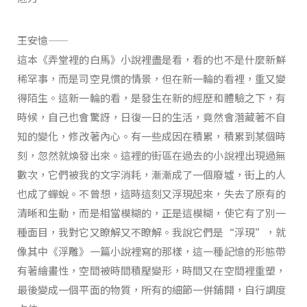
王安憶——
這本《弄堂裡的白馬》小說裡盡是看，看的也不是什麼新鮮
稀罕事，而是司空見慣的情景，但在新一輪的看裡，重又變
得陌生。這新一輪的看，是發生在新的經歷和體驗之下，有
時候，自己也會驚訝，日復一日的生活，竟然會潛藏著不自
知的變化，修改著內心。有一些成因在積累，積累到某個時
刻，忽然就煥發出來。這裡的街區在過去的小說裡出現過無
數次，它們被我的文字消耗，漸漸成了一個廢墟，街上的人
也成了蟬蛻。不曾想，這時這刻又浮現起來，失去了原有的
清晰和生動，而是相當模糊的，正是這模糊，使它有了別一
種面目，我對它又瞭解又不瞭解。我說它們是“浮現”，就
像其中《浮雕》一篇小說裡寫的那樣，這一種記憶的形態帶
有著繪畫性，空間被時間積壓變形，時間又在空間裡重塑，
最後變成一個平面的物質，所有的細節一併鋪開，自行調度