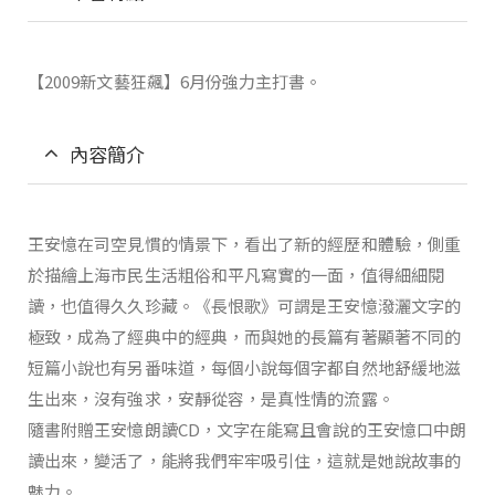
【2009新文藝狂飆】6月份強力主打書。
內容簡介
王安憶在司空見慣的情景下，看出了新的經歷和體驗，側重
於描繪上海市民生活粗俗和平凡寫實的一面，值得細細閱
讀，也值得久久珍藏。《長恨歌》可謂是王安憶潑灑文字的
極致，成為了經典中的經典，而與她的長篇有著顯著不同的
短篇小說也有另番味道，每個小說每個字都自然地舒緩地滋
生出來，沒有強求，安靜從容，是真性情的流露。
隨書附贈王安憶朗讀CD，文字在能寫且會說的王安憶口中朗
讀出來，變活了，能將我們牢牢吸引住，這就是她說故事的
魅力。