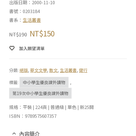
出版日期：2000-11-10
書號：0203184
書系：
生活叢書
NT$
150
NT$
190
加入願望清單
分類:
絕版
,
華文文學
,
散文
,
生活叢書
,
健行
標籤:
中小學生優良課外讀物
,
第19次中小學生優良課外讀物
規格：平裝 | 224頁 | 普通級 | 單色 | 新25開
ISBN：9789575607357
內容簡介