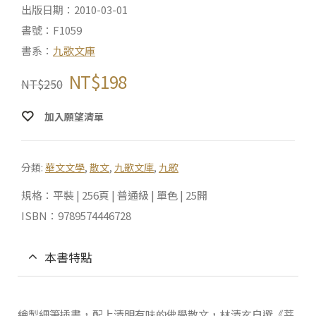
出版日期：2010-03-01
書號：F1059
書系：
九歌文庫
NT$
198
NT$
250
加入願望清單
分類:
華文文學
,
散文
,
九歌文庫
,
九歌
規格：平裝 | 256頁 | 普通級 | 單色 | 25開
ISBN：9789574446728
本書特點
繪製細筆插畫，配上清明有味的佛學散文，林清玄自選《菩