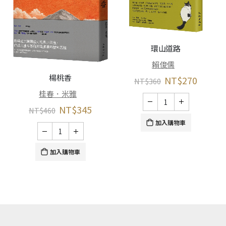
環山道路
賴俊儒
楊桃香
NT$
270
NT$
360
桂春．米雅
NT$
345
NT$
460
加入購物車
加入購物車