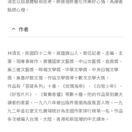
清玄以自身體驗和思考，將佛理修養化作美好心情，為讀者
點燃心燈。
作者
林清玄，民國四十二年，高雄旗山人。曾任記者、主編、主
筆，現專事寫作。曾獲國家文藝獎、中山文藝獎、金鼎獎、
吳三連文藝獎、時報文學獎、中華文學獎、中央日報文學
獎、吳魯芹散文獎、作協文學獎等十數次文學大獎。
作品有「菩提系列」十書、《玫瑰海岸》、《白雪少年》、
《好雪片片》、《鴛鴦香爐》等數十種。他的作品受到廣大
讀者的喜愛，一九八八年被出版界推選為度風雲人物，一九
九二年金石堂文化廣場統計為全國作家排行榜第一名。作品
多次被編入台灣、大陸、香港和新加坡的中文課本。