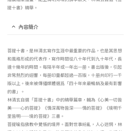
提十書》精華。
內容簡介
菩提十書，是林清玄寫作生涯中最重要的作品，也是其思想
和風格形成的代表作，寫作時間從八十年代到九十年代，長
達十幾年的時間。每隔半年或一年出一册。書出版後，引起
非常熱烈的迴響，每册印量都超過一百版，十册共印行一千
版以上。後來被傳播媒體選爲「四十年來最暢銷及最有影響
的書」。
林清玄自選「菩提十書」中的精華篇章，輯為《心美一切皆
美──心的菩提》《情深萬物皆深──情的菩提》《境明千
里皆明──境的菩提》三書。
菩提喻指佛教中覺悟的境界。面對世事紛亂，人心迷惘，林