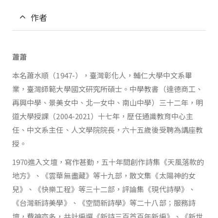
作者
蕭蕭
本名蕭水順（1947-），臺灣彰化人，輔仁大學中文系畢
業，臺灣師範大學國文研究所碩士。中學教書（達德商工、
再興中學、景美女中、北一女中、南山中學）三十二年，明
道大學授課（2004-2021）十七年，歷任通識教育中心主
任、中文系主任、人文學院院長，六十五歲後受聘為講座教
授。
1970進入文壇，寫作甚勤，五十年間創作詩集《天風落款的
地方》、《雲華無盡藏》等十九部，散文集《太陽神的女
兒》、《快樂工程》等三十二部，評論集《現代詩學》、
《台灣新詩美學》、《空間新詩學》等二十八部；服務詩
壇，費神亦多，共計編選《新詩三百首百年新編》、《新世