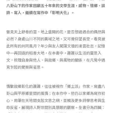
八卦山下的作家回顧五十年來的文學生涯，感物、憶鄉、談
詩、寫人，繼續在寫作中「彰明大化」。
瞥見天上舒卷的雲、地上盛開的花，是否想過遇合的偶然與
必然？身處山川不同的異域之地，又可曾仰望長空，看見彼
此所有的共同風月？年少與友人闖蕩文壇的凌雲壯志，記憶
中一再回返的稻香大地，在本書中，蕭蕭以生活的靈思入
文，梳理自身與他人、與故鄉、與萬物的關係，在凡常中遇
見乍起的覺察與省思。
情繫故鄉彰化的蕭蕭，往往被視作「鄉土派」作家，寫盡八
卦山與平原鄉里間的風情；在本作中，他仍以家鄉為寫作初
心，用筆在天地間支起文思之網，並觸及更多詩學思考與生
命反省，展現詩人對世間別具慧眼的觀察。全書分為四輯：