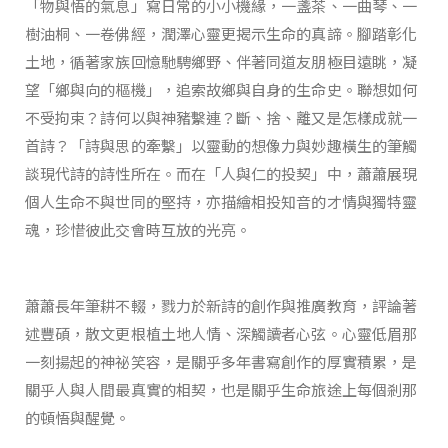
「物與悟的氣息」寫日常的小小機緣，一盞茶、一曲琴、一
樹油桐、一卷佛經，潤澤心靈更揭示生命的真諦。腳踏彰化
土地，循著家族回憶馳騁鄉野、伴著同道友朋極目遠眺，凝
望「鄉與向的樞機」，追索故鄉與自身的生命史。聯想如何
不受拘束？詩何以與神豬繫連？斷、捨、離又是怎樣成就一
首詩？「詩與思的牽繫」以靈動的想像力與妙趣橫生的筆觸
談現代詩的詩性所在。而在「人與仁的投契」中，蕭蕭展現
個人生命不與世同的堅持，亦描繪相投知音的才情與獨特靈
魂，珍惜彼此交會時互放的光亮。
蕭蕭長年筆耕不輟，戮力於新詩的創作與推廣教育，評論著
述豐碩，散文更根植土地人情、深觸讀者心弦。心靈低眉那
一刻揚起的神祕笑容，是關乎多年書寫創作的厚實積累，是
關乎人與人間最真實的相契，也是關乎生命旅途上每個剎那
的頓悟與醒覺。