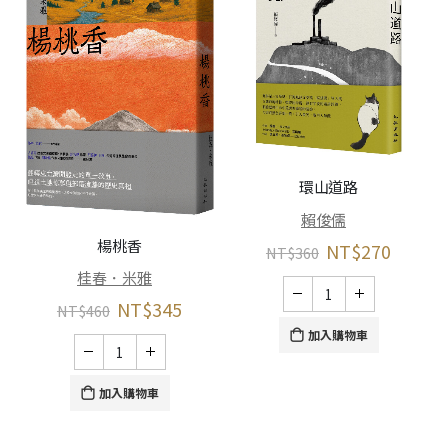
環山道路
賴俊儒
楊桃香
NT$
270
NT$
360
桂春．米雅
NT$
345
NT$
460
加入購物車
加入購物車