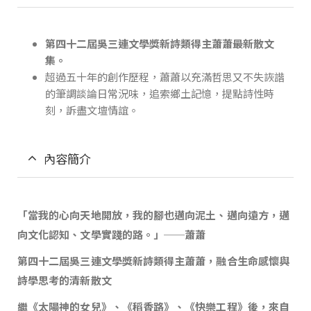
第四十二屆吳三連文學獎新詩類得主蕭蕭最新散文
集。
超過五十年的創作歷程，蕭蕭以充滿哲思又不失詼諧
的筆調談論日常況味，追索鄉土記憶，提點詩性時
刻，訴盡文壇情誼。
內容簡介
「當我的心向天地開放，我的腳也邁向泥土、邁向遠方，邁
向文化認知、文學實踐的路。」──蕭蕭
第四十二屆吳三連文學獎新詩類得主蕭蕭，融合生命感懷與
詩學思考的清新散文
繼《太陽神的女兒》、《稻香路》、《快樂工程》後，來自