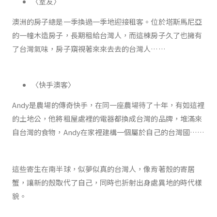
〈室友〉
澳洲的房子總是一季換過一季地迎接租客。位於塔斯馬尼亞
的一幢木造房子，長期租給台灣人，而這棟房子久了也擁有
了台灣氣味，房子窺視著來來去去的台灣人……
〈快手澳客〉
Andy是農場的傳奇快手，在同一座農場待了十年，有如這裡
的土地公，他將租屋處裡的電器都換成台灣的品牌，堆滿來
自台灣的食物，Andy在家裡建構一個屬於自己的台灣國……
這些寄生在南半球，似夢似真的台灣人，像背著殼的寄居
蟹，讓新的殼取代了自己，同時也折射出身處異地的時代樣
貌。