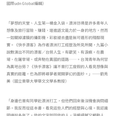
國際udn Global編輯）
「夢想的天堂、人生第一桶金入袋，澳洲彷彿是許多青年人
想像及旅行冒險、賺錢、增進語文能力於一身的地方，然而
一如關掉濾鏡的攝影機，彩妝褪去盡是無可遁形的殘酷現
實。《快手澳客》為作者澳洲打工經歷及所見所聞，九篇小
說敷演出不同的澳客／台勞人生，有歡笑、有淚痕。在農
場、在屠宰場、或奔馳在異國的道路……。台灣青年為何甘
為異地台勞？《快手澳客》讓不曾打工度假的人看見想像與
真實的距離，也為即將尋夢者揭開夢幻的面紗。」──劉秀
美（國立東華大學華文文學系教授）
「身邊也曾有同學赴澳洲打工，但他們回來後沒機會詢問細
節。我反而從這本書，看見這些人們的經歷與心境。我認識
國峰好多年了，他的文字如同他的人，溫暖細膩又觸動人