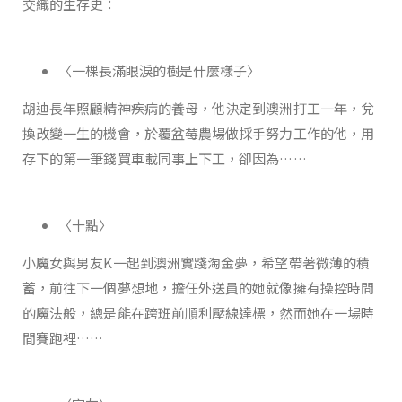
交織的生存史：
〈一棵長滿眼淚的樹是什麼樣子〉
胡迪長年照顧精神疾病的養母，他決定到澳洲打工一年，兌
換改變一生的機會，於覆盆莓農場做採手努力工作的他，用
存下的第一筆錢買車載同事上下工，卻因為……
〈十點〉
小魔女與男友K一起到澳洲實踐淘金夢，希望帶著微薄的積
蓄，前往下一個夢想地，擔任外送員的她就像擁有操控時間
的魔法般，總是能在跨班前順利壓線達標，然而她在一場時
間賽跑裡……