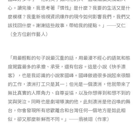
心。讀完後，我思考著『慣性』是什麼？我要的生活又是什
麼模樣？我重新檢視資訊爆炸的現今如何影響我們，我們又
該找回什麼。謝謝這些故事，帶給我的提點。」──又仁
（全方位創作藝人）
「用最輕鬆的句子說最沉重的話，用最漫不經心的語氣和態
度揭露最多的承擔、承受，還有包容。這是小說《快手澳
客》，也是我認識的小說家國峰。國峰做過很多說起來很酷
的工作，澳洲打工只是其一；但光是一個澳洲，他就帶來了
無比真實的人際角力、自尊妥協，以及你想得到和想不到的
笑與哭泣。同時也是劇場導演的他，此刻澳洲是他召喚的舞
台，你會發現所有悲歡離合和台灣任何一個地方是如此相
似，卻又那麼新鮮而不同。」──翁禎翊（作家）