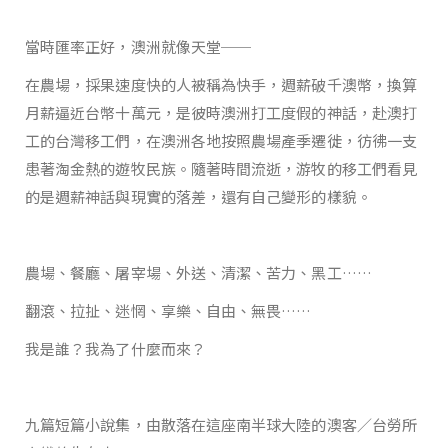
當時匯率正好，澳洲就像天堂──
在農場，採果速度快的人被稱為快手，週薪破千澳幣，換算
月薪逼近台幣十萬元，是彼時澳洲打工度假的神話，赴澳打
工的台灣移工們，在澳洲各地按照農場產季遷徙，彷彿一支
患著淘金熱的遊牧民族。隨著時間流逝，游牧的移工們看見
的是週薪神話與現實的落差，還有自己變形的樣貌。
農場、餐廳、屠宰場、外送、清潔、苦力、黑工……
翻滾、拉扯、迷惘、享樂、自由、無畏……
我是誰？我為了什麼而來？
九篇短篇小說集，由散落在這座南半球大陸的澳客／台勞所