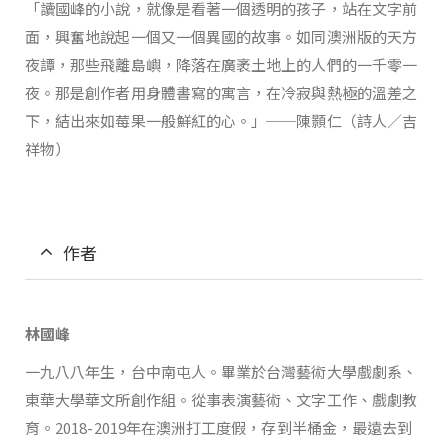
「讀國峰的小說，就像是看著一個透明的孩子，站在文字前
面，興奮地說起一個又一個異國的故事。如同澳洲版的天方
夜譚，那些飛離島嶼，降落在廣袤土地上的人們的一千零一
夜。那是創作者用身體書寫的寓言，在冷寂與熱極的溫差之
下，結出來如莓果一般鮮紅的心。」──陳顥仁（詩人／吉
祥物）
作者
林國峰
一九八八年生，台中南屯人。畢業於台灣藝術大學戲劇系、
東華大學華文所創作組。從事表演藝術、文字工作、戲劇教
育。2018-2019年在澳洲打工度假，存到半桶金，最遠去到