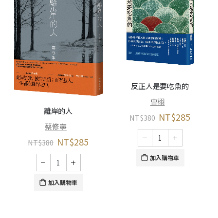
反正人是要吃魚的
曹栩
離岸的人
NT$
285
NT$
380
蔡修寧
NT$
285
NT$
380
加入購物車
加入購物車