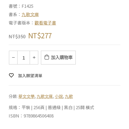
書號：F1425
書系：
九歌文庫
電子書版本：
觀看電子書
NT$
277
NT$
350
加入購物車
加入願望清單
分類:
華文文學
,
九歌文庫
,
小說
,
九歌
規格：平裝 | 256頁 | 普通級 | 黑白 | 25開 橫式
ISBN：9789864506408