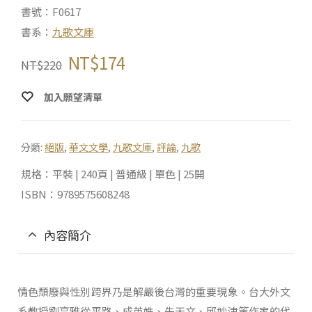
書號：F0617
書系：
九歌文庫
NT$
174
NT$
220
加入願望清單
分類:
絕版
,
華文文學
,
九歌文庫
,
評論
,
九歌
規格：平裝 | 240頁 | 普通級 | 單色 | 25開
ISBN：9789575608248
內容簡介
情色頹廢與性別跨界乃是解嚴後台灣的重要現象。台大外文
系教授劉亮雅從平路、成英姝、朱天文、邱妙津等作家的代