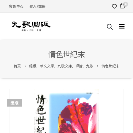
0
會員中心
登入/註冊
情色世紀末
首頁
絕版
,
華文文學
,
九歌文庫
,
評論
,
九歌
情色世紀末
絕版