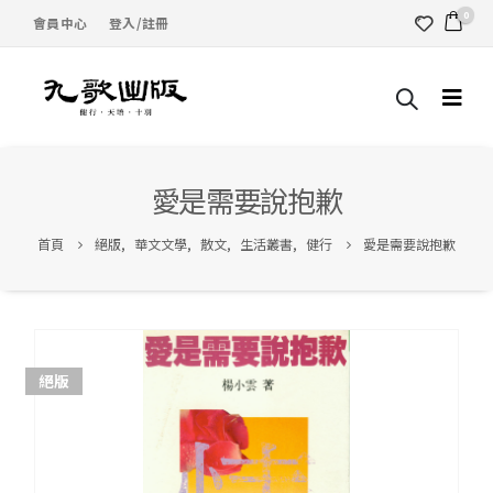
0
會員中心
登入/註冊
愛是需要說抱歉
首頁
絕版
,
華文文學
,
散文
,
生活叢書
,
健行
愛是需要說抱歉
絕版