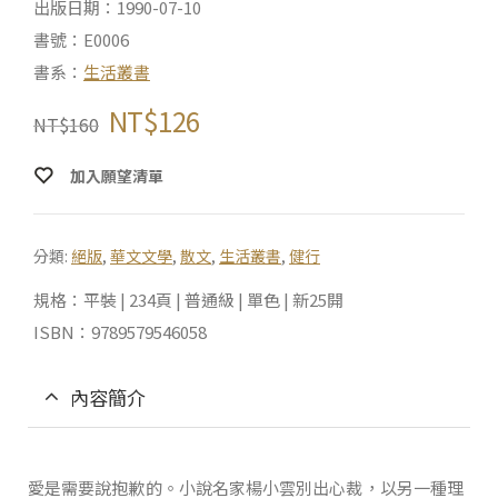
出版日期：1990-07-10
書號：E0006
書系：
生活叢書
NT$
126
NT$
160
加入願望清單
分類:
絕版
,
華文文學
,
散文
,
生活叢書
,
健行
規格：平裝 | 234頁 | 普通級 | 單色 | 新25開
ISBN：9789579546058
內容簡介
愛是需要說抱歉的。小說名家楊小雲別出心裁，以另一種理