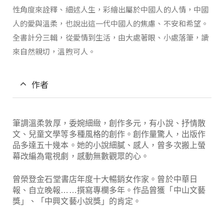
性角度來詮釋、細述人生，彩繪出屬於中國人的人情，中國
人的愛與溫柔，也說出這一代中國人的焦慮、不安和希望。
全書計分三輯，從愛情到生活，由大處著眼、小處落筆，讀
來自然親切，溫煦可人。
作者
筆調溫柔敦厚，委婉細緻，創作多元，有小說、抒情散
文、兒童文學等多種風格的創作。創作量驚人，出版作
品多達五十幾本。她的小說細膩、感人，曾多次搬上螢
幕改編為電視劇，感動無數觀眾的心。
曾榮登金石堂書店年度十大暢銷女作家。曾於中華日
報、自立晚報……撰寫專欄多年。作品曾獲「中山文藝
獎」、「中興文藝小說獎」的肯定。